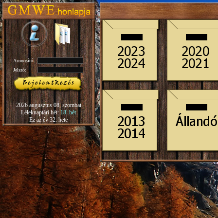
Azonosító:
Jelszó:
2026 augusztus 08, szombat
Léleknaptári hét:
18. hét
Ez az év 32. hete