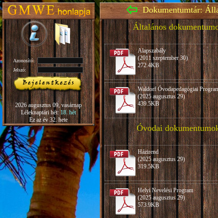
Dokumentumtár: Áll
Általános dokumentum
Alapszabály
(2011 szeptember 30)
Azonosító:
272.4KB
Jelszó:
Waldorf Óvodapedagógiai Progra
(2025 augusztus 29)
439.5KB
2026 augusztus 09, vasárnap
Léleknaptári hét:
18. hét
Ez az év 32. hete
Óvodai dokumentumo
Házirend
(2025 augusztus 29)
319.5KB
Helyi Nevelési Program
(2025 augusztus 29)
573.9KB