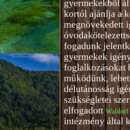
gyermekekből áll
kortól ajánlja a 
megnövekedett i
óvodakötelezetts
fogadunk jelentke
gyermekek igény
foglalkozásokat 
működünk, lehető
délutánosság igé
szükségletei sze
elfogadott
Waldorf
intézmény által 