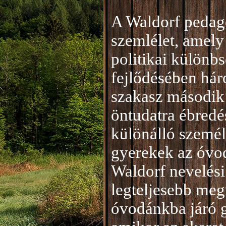
A Waldorf pedag
szemlélet, amely 
politikai különb
fejlődésében hár
szakasz második 
öntudatra ébredé
különálló személ
gyerekek az óvod
Waldorf nevelési
legteljesebb meg
óvodánkba járó 