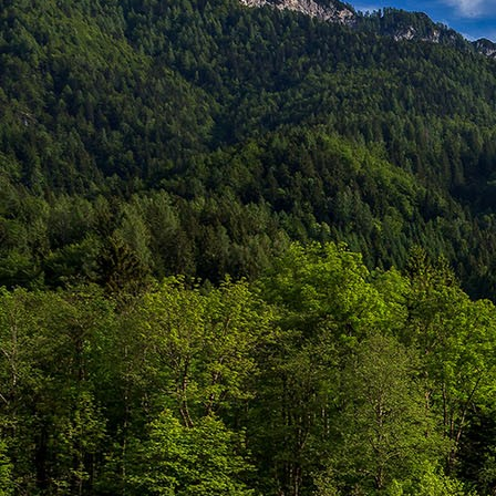
személyesen. El
drgmwo@gmail
személyesen a
20
címen tudjátok 
Kérelmeteket csa
amennyiben
min
ovi bejárata a Ke
nyíló "Kenderesi
Szeretettel várju
Elérhetőségek