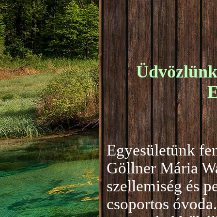
Üdvözlünk 
E
Egyesületünk fen
Göllner Mária W
szellemiség és 
csoportos óvoda.