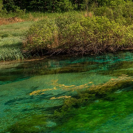
Dr. Göllner Mári
2081 Piliscsaba, B
e-mail: drgmwo
telefonszám: +3
Dr. Göllner Mári
2081 Piliscsaba, B
e-mail: vezetos
telefonszám: +3
adószám: 191757
bankszámlaszám: