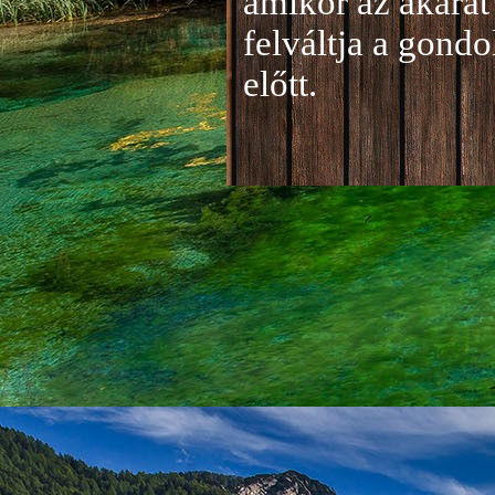
amikor az akarat 
felváltja a gond
előtt.
Jelentkezés a 20
A jelentkezéseke
folyamatosan tud
benyújtása a
je
len
történik mind el