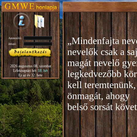
„Mindenfajta neve
Azonosító:
Jelszó:
nevelők csak a sa
magát nevelő gye
2026 augusztus 08, szombat
Léleknaptári hét:
18. hét
legkedvezőbb kör
Ez az év 32. hete
kell teremtenünk,
önmagát, ahogy
b
első sorsát köve
Rudo