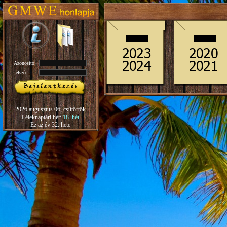
Azonosító:
Jelszó:
2026 augusztus 06, csütörtök
Léleknaptári hét:
18. hét
Ez az év 32. hete