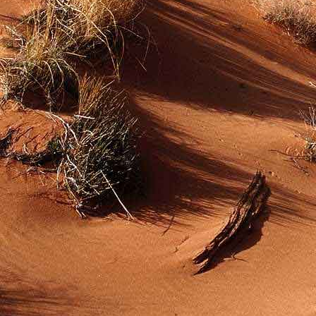
Dr. Göllner Mári
2081 Piliscsaba, B
e-mail: drgmwo
telefonszám: +3
Dr. Göllner Mári
2081 Piliscsaba, B
e-mail: vezetos
telefonszám: +3
adószám: 191757
bankszámlaszám: