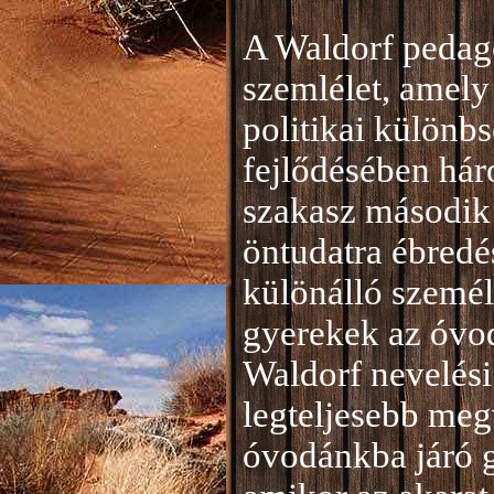
A Waldorf pedag
szemlélet, amely 
politikai különb
fejlődésében hár
szakasz második 
öntudatra ébredé
különálló személ
gyerekek az óvod
Waldorf nevelési
legteljesebb meg
óvodánkba járó 