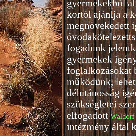
gyermekekből áll
kortól ajánlja a 
megnövekedett i
óvodakötelezetts
fogadunk jelentke
gyermekek igény
foglalkozásokat 
működünk, lehető
délutánosság igé
szükségletei sze
elfogadott
Waldorf
intézmény által 