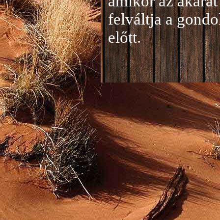
amikor az akarat 
felváltja a gond
előtt.
Jelentkezés a 20
A jelentkezéseke
folyamatosan tud
benyújtása a
je
len
történik mind el