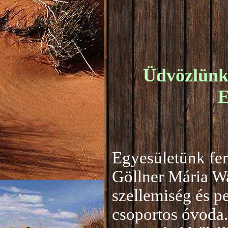
Üdvözlünk 
E
Egyesületünk fen
Göllner Mária W
szellemiség és 
csoportos óvoda.