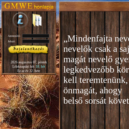
„Mindenfajta neve
Azonosító:
Jelszó:
nevelők csak a sa
magát nevelő gye
2026 augusztus 07, péntek
Léleknaptári hét:
18. hét
legkedvezőbb kör
Ez az év 32. hete
kell teremtenünk,
önmagát, ahogy
b
első sorsát köve
Rudo