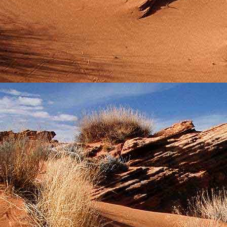
személyesen. El
drgmwo@gmail
személyesen a
20
címen tudjátok 
Kérelmeteket csa
amennyiben
min
ovi bejárata a Ke
nyíló "Kenderesi
Szeretettel várju
Elérhetőségek