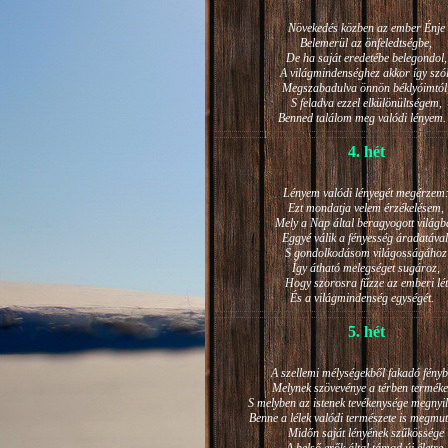
Növekedés közben az ember Énje
Belemerül az önfeledtségbe,
De ha saját eredetébe belegondol,
A világmindenséghez akkor így szól
Megszabadulva önnön béklyóimtól
S feladva ezzel elkülönültségem,
Benned találom meg valódi lénye
4. hét
Lényem valódi lényegét megérzem
Ezt mondatja velem érzékelésem,
Mely a Nap által beragyogott világb
Eggyé válik a fényesség áradatával
S gondolkodásom világosságához
Így átható melegséget sugároz,
Hogy szorosra fűzze az emberi lét
És a világmindenség egységét.
5. hét
A szellemi mélységekből fakadó fényb
Melynek szövevénye a térben terméke
S melyben az istenek tevékenysége megnyil
Benne a lélek valódi természete is megmut
Midőn saját lényének szűkössége