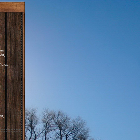
röm
jön,
atol,
.
an,