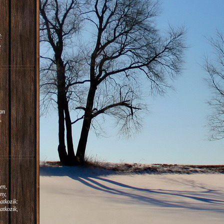
:
,
m.
:
an
,
en,
ny,
atkozik:
atkozik,