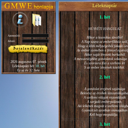
Léleknaptár
1. hét
HÚSVÉTI HANGULAT
Azonosító:
Mikor a kozmikus távolból
Jelszó:
A Nap szava az emberfőkhöz szól,
Hogy a lélek mélységeiből fakadó ö
Az ember szemében a fénnyel egyesül
Akkor saját lényünk burkaiból
A messzeségekbe gondolatok sokasága h
2026 augusztus 07, péntek
És szorosra főzi a szellemi lét
Léleknaptári hét:
18. hét
S az ember lényének kötelékét.
Ez az év 32. hete
2. hét
A gondolat erejének sajátsága
Belevész az érzékek látszatvilágába
A szellemi világok viszontlátják
A sarjadó emberpalántát,
Aki lelkének magvát a szellemi világb
Gyümölcsét azonban önmagában
Kell hogy megtalálja.
3. hét