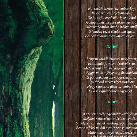
Növekedés közben az ember Énje
Belemerül az önfeledtségbe,
De ha saját eredetébe belegondol,
A világmindenséghez akkor így szól
Megszabadulva önnön béklyóimtól
S feladva ezzel elkülönültségem,
Benned találom meg valódi lénye
4. hét
Lényem valódi lényegét megérzem
Ezt mondatja velem érzékelésem,
Mely a Nap által beragyogott világb
Eggyé válik a fényesség áradatával
S gondolkodásom világosságához
Így átható melegséget sugároz,
Hogy szorosra fűzze az emberi lét
És a világmindenség egységét.
5. hét
A szellemi mélységekből fakadó fényb
Melynek szövevénye a térben terméke
S melyben az istenek tevékenysége megnyil
Benne a lélek valódi természete is megmut
Midőn saját lényének szűkössége