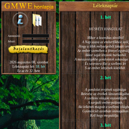
Léleknaptár
1. hét
HÚSVÉTI HANGULAT
Azonosító:
Mikor a kozmikus távolból
Jelszó:
A Nap szava az emberfőkhöz szól,
Hogy a lélek mélységeiből fakadó ö
Az ember szemében a fénnyel egyesül
Akkor saját lényünk burkaiból
A messzeségekbe gondolatok sokasága h
2026 augusztus 08, szombat
És szorosra főzi a szellemi lét
Léleknaptári hét:
18. hét
S az ember lényének kötelékét.
Ez az év 32. hete
2. hét
A gondolat erejének sajátsága
Belevész az érzékek látszatvilágába
A szellemi világok viszontlátják
A sarjadó emberpalántát,
Aki lelkének magvát a szellemi világb
Gyümölcsét azonban önmagában
Kell hogy megtalálja.
3. hét