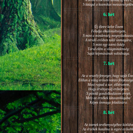
A belső erők által támad új életre,
S kitágul a kozmikus messzeségekb
6. hét
Új életre kelve Énem
Feladja elkülönültségem,
S mint a mindenség megnyilatkozá
A téridő erőiben talál önmagára;
S mint egy isteni őskép
Tárul elém a világmindenség:
Saját képmásának valódisága.
7. hét
Az a veszély fenyeget, hogy saját Én
Elillan a világ erősen vonzó fényesség
Most rajtad a sor, előérzetem,
Hogy érvényesülj erőteljesen,
S pótold gondolkodásom erejét,
Mely az érzékek látszatvilágába’
Képes önmaga feladására.
8. hét
Az istenek tevékenységéhez kötődv
Az érzékek hatalma is egyre erőseb