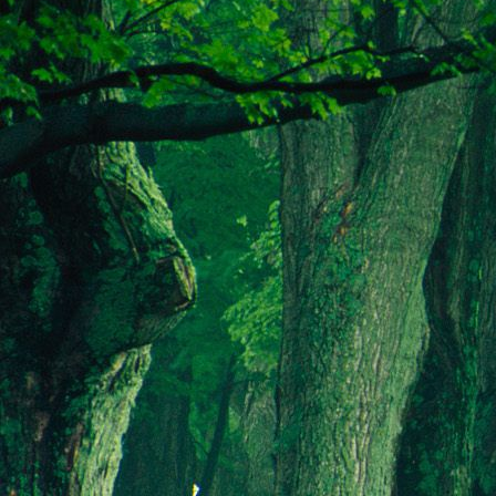
Teremjenek lelkem mélyén
Gyümölcsöt saját Énem számára.
17. hét
Így szól a kozmikus Ige,
Melyet érzékeim kapuin keresztülvi
Vezethettem lelkem mélységeibe:
Kozmikus távlataimmal töltsd be
Szellemed mélységeit, hogy majda
Megtalálhass engem - önmagadban
18. hét
Kitágíthatom-e annyira a lelkem,
Hogy a kozmikus Igével egybekeljen
Melynek csíráját már magába fogad
Úgy sejtem, hogy új erőre kapva
Lelkemet méltóvá kell tennem arra
Hogy önmagát a szellem ruhájává sza
19. hét
Hogy emlékezetemmel titkon megraga
Amit most újonnan magamba fogadt
S további törekvésem célja az legye
Hogy új erőre kapva ébresszen