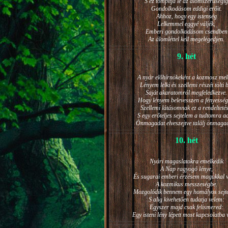
S ez tompítja le az álomszerűségig
Gondolkodásom eddigi erőit.
Ahhoz, hogy egy istenség
Lelkemmel eggyé váljék,
Emberi gondolkodásom csendben
Az álomléttel kell megelégedjen.
9. hét
A nyár előhírnökeként a kozmosz mel
Lényem lelki és szellemi részét tölti 
Saját akaratomról megfeledkezve.
Hogy lényem belevesszen a fényesség
Szellemi látásomnak ez a rendeltetés
S egy erőteljes sejtelem a tudtomra a
Önmagadat elveszejtve találj önmaga
10. hét
Nyári magaslatokra emelkedik
A Nap ragyogó lénye,
És sugarai emberi érzésem magukkal v
A kozmikus messzeségbe.
Mozgolódik bennem egy homályos sejt
S alig kivehetően tudatja velem:
Egyszer majd csak felismered:
Egy isteni lény lépett most kapcsolatba 