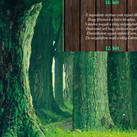
11. hét
E napsütötte órában csak rajtad áll
Hogy felismerd a bölcs híradást,
S átadva magad a világ szépségéne
Önérzettel kell hogy eltöltsön téged
Elveszíthetem ugyan emberi Énem
De megtalálom majd a világ-Énben
12. hét
JÁNOS-NAPI HANGULAT
A világ szépséges ragyogása -
Lelkem mélyéről - arra kényszerít,
Késztessem kozmikus szárnyalásr
Életem isteni képességeit:
Hogy saját lényemet elhagyjam,
S bizakodva keressem önmagam
A kozmikus hő- és fényáradatban.
13. hét
És szárnyalván érzéki magasságokb
Lelkem mélységeiben is fellobban,
S az isteni igazság szava szól
A szellem tüzének világából: