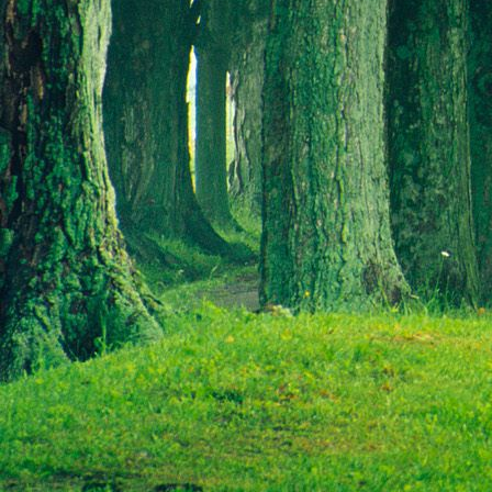
Saját belső erőket lelkemben,
S létrejőve adjon át önmagamnak en
20. hét
Csak most érzem, hogy saját léte
A kozmikus létezéstől eltávolodva
Magára maradna, önmagát kioltva
S ha csak olyan alapokra építene, ami s
Akkor voltaképpen meg kellene ölnie m
21. hét
Érzem, hogy egy külső termékenyítő 
Megerősödve ad át önmagamnak eng
S érzem, hogy a csíra érlelődik,
És a sejtelem fénnyel telítve szövődi
Saját Énem erőihez bennem.
22. hét
A kozmikus messzeségekből fakadó nap
Nagy erővel bennünk él tovább:
A lélek belső fényévé válik,
És szellemi mélységekbe világít,
Hogy hozzon olyan gyümölcsöket,
Melyek a kozmikus Énből idővel