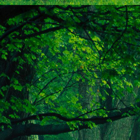
Emberi Énné érlelődnek.
23. hét
Ím, ősziesre fordul
Az érzékek ingerlő törekvése.
A fény megnyilatkozásába
Belevegyül a komor ködök fátyla.
S én a távoli térségben
Az ősz téli álmát nézem.
A nyár teljesen
Átadta önmagát nekem.
24. hét
Önmagát állandóan újrateremtve
A lélek felismeri önmagát,
S a világszellem működik tovább
Az önismeretben újra megelevenedv
S így az Én-érzék akarati gyümölcs
A lélek sötétjéből lesz megteremtve
25. hét
Csak most tagozódhat belém Énem
S ragyogva árasztja belső fényem
A tér s az idő sötétségében.