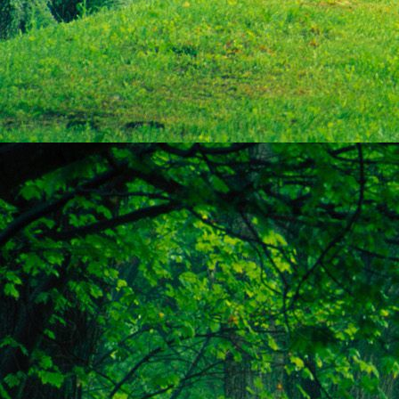
Szellemi alapjaidhoz eljutva ismerd f
Hogy rokonságban állsz a szellemme
14. hét
Átadva magam az érzékek megnyilatkozá
Elveszítettem azt, ami saját lényem haj
S már úgy tűnt, hogy a gondolkodás 
Kábulttá vált Énemet is magával raga
De ébresztőleg hatva rám az érzéki kápr
A kozmikus gondolkodás is egyre közele
15. hét
Mint akit elvarázsoltak, megérzem
A szellem működését a kozmikus fényess
Mely az érzéketlenségbe
Burkolta saját lényem,
Hogy olyan erőt adjon nekem,
Mely önmagától adódni képtelen:
Saját behatárolt Énem.
16. hét
Hogy bensőmben maradjon rejtve a szellem
Megérzésem tőlem most szigorral ezt kí
Hogy isteni adottságaim beérvén