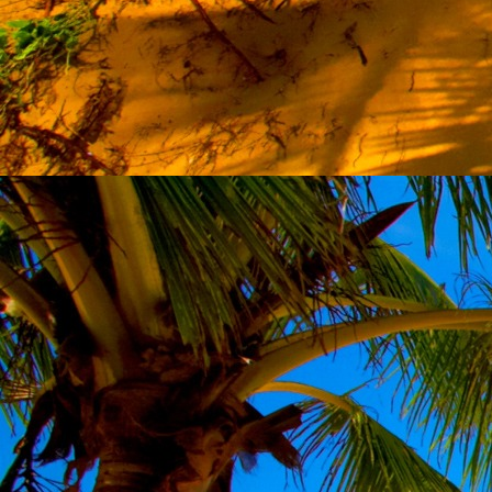
személyesen. El
drgmwo@gmail
személyesen a
20
címen tudjátok 
Kérelmeteket csa
amennyiben
min
ovi bejárata a Ke
nyíló "Kenderesi
Szeretettel várju
Elérhetőségek