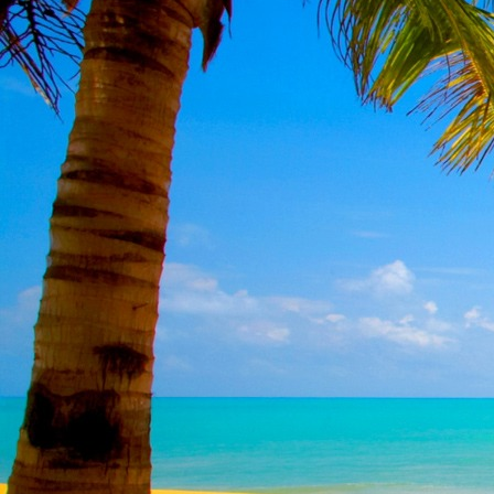
Dr. Göllner Mári
2081 Piliscsaba, B
e-mail: drgmwo
telefonszám: +3
Dr. Göllner Mári
2081 Piliscsaba, B
e-mail: vezetos
telefonszám: +3
adószám: 191757
bankszámlaszám: