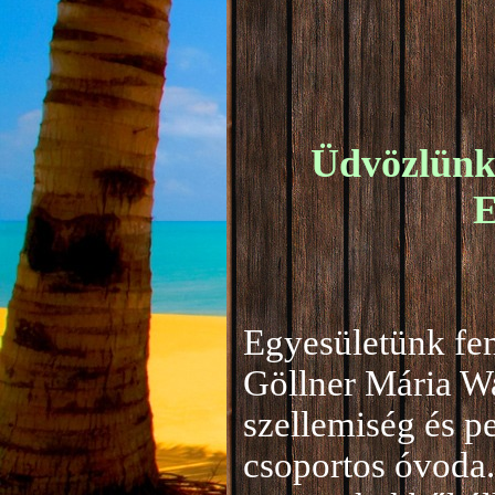
Üdvözlünk 
E
Egyesületünk fen
Göllner Mária W
szellemiség és 
csoportos óvoda.