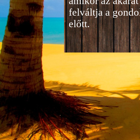
amikor az akarat 
felváltja a gond
előtt.
Jelentkezés a 20
A jelentkezéseke
folyamatosan tud
benyújtása a
je
len
történik mind el