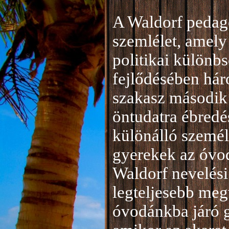
A Waldorf pedag
szemlélet, amely 
politikai különb
fejlődésében hár
szakasz második 
öntudatra ébredé
különálló személ
gyerekek az óvod
Waldorf nevelési
legteljesebb meg
óvodánkba járó 