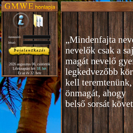
„Mindenfajta neve
Azonosító:
Jelszó:
nevelők csak a sa
magát nevelő gye
2026 augusztus 06, csütörtök
Léleknaptári hét:
18. hét
legkedvezőbb kör
Ez az év 32. hete
kell teremtenünk,
önmagát, ahogy
b
első sorsát köve
Rudo