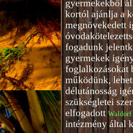
gyermekekből áll
kortól ajánlja a 
megnövekedett i
óvodakötelezetts
fogadunk jelentke
gyermekek igény
foglalkozásokat 
működünk, lehető
délutánosság igé
szükségletei sze
elfogadott
Waldorf
intézmény által 