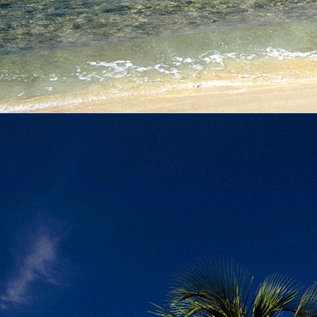
személyesen. El
drgmwo@gmail
személyesen a
20
címen tudjátok 
Kérelmeteket csa
amennyiben
min
ovi bejárata a Ke
nyíló "Kenderesi
Szeretettel várju
Elérhetőségek