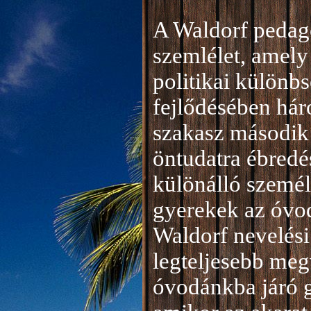
A Waldorf pedag
szemlélet, amely 
politikai különb
fejlődésében hár
szakasz második 
öntudatra ébredé
különálló személ
gyerekek az óvod
Waldorf nevelési
legteljesebb meg
óvodánkba járó 