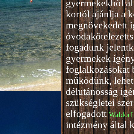
gyermekekből áll
kortól ajánlja a 
megnövekedett i
óvodakötelezetts
fogadunk jelentke
gyermekek igény
foglalkozásokat 
működünk, lehető
délutánosság igé
szükségletei sze
elfogadott
Waldorf
intézmény által 