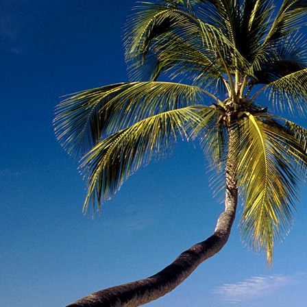
Dr. Göllner Mári
2081 Piliscsaba, B
e-mail: drgmwo
telefonszám: +3
Dr. Göllner Mári
2081 Piliscsaba, B
e-mail: vezetos
telefonszám: +3
adószám: 191757
bankszámlaszám: