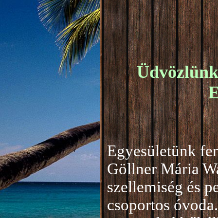
Üdvözlünk 
E
Egyesületünk fen
Göllner Mária W
szellemiség és 
csoportos óvoda.