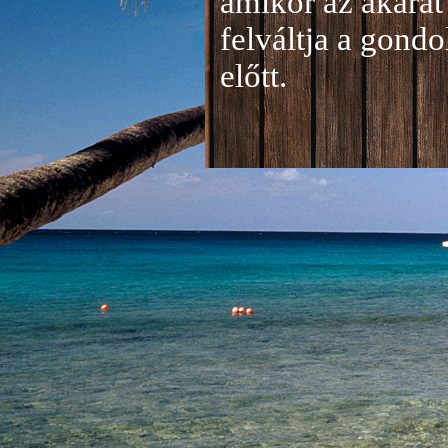
amikor az akarat 
felváltja a gond
előtt.
Jelentkezés a 20
A jelentkezéseke
folyamatosan tud
benyújtása a
je
len
történik mind el