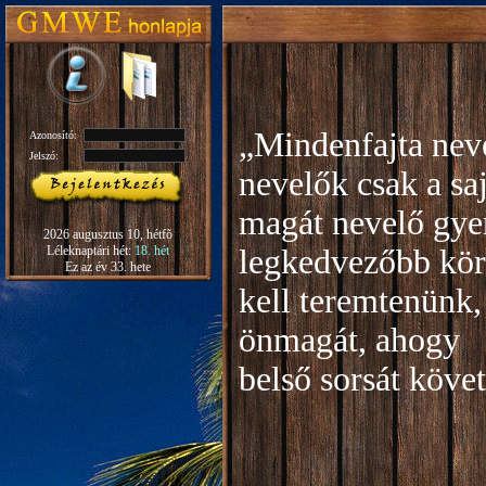
„Mindenfajta neve
Azonosító:
Jelszó:
nevelők csak a sa
magát nevelő gye
2026 augusztus 10, hétfõ
Léleknaptári hét:
18. hét
legkedvezőbb kör
Ez az év 33. hete
kell teremtenünk,
önmagát, ahogy
b
első sorsát köve
Rudo