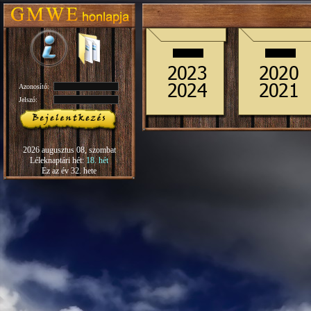
Azonosító:
Jelszó:
2026 augusztus 08, szombat
Léleknaptári hét:
18. hét
Ez az év 32. hete