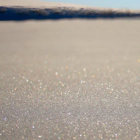
Saját belső erőket lelkemben,
S létrejőve adjon át önmagamnak en
20. hét
Csak most érzem, hogy saját léte
A kozmikus létezéstől eltávolodva
Magára maradna, önmagát kioltva
S ha csak olyan alapokra építene, ami s
Akkor voltaképpen meg kellene ölnie m
21. hét
Érzem, hogy egy külső termékenyítő 
Megerősödve ad át önmagamnak eng
S érzem, hogy a csíra érlelődik,
És a sejtelem fénnyel telítve szövődi
Saját Énem erőihez bennem.
22. hét
A kozmikus messzeségekből fakadó nap
Nagy erővel bennünk él tovább:
A lélek belső fényévé válik,
És szellemi mélységekbe világít,
Hogy hozzon olyan gyümölcsöket,
Melyek a kozmikus Énből idővel