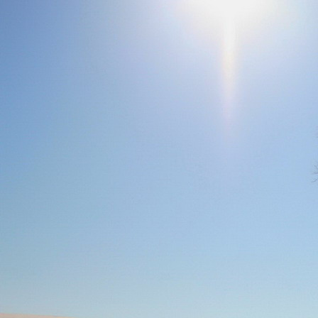
Teremjenek lelkem mélyén
Gyümölcsöt saját Énem számára.
17. hét
Így szól a kozmikus Ige,
Melyet érzékeim kapuin keresztülvi
Vezethettem lelkem mélységeibe:
Kozmikus távlataimmal töltsd be
Szellemed mélységeit, hogy majda
Megtalálhass engem - önmagadban
18. hét
Kitágíthatom-e annyira a lelkem,
Hogy a kozmikus Igével egybekeljen
Melynek csíráját már magába fogad
Úgy sejtem, hogy új erőre kapva
Lelkemet méltóvá kell tennem arra
Hogy önmagát a szellem ruhájává sza
19. hét
Hogy emlékezetemmel titkon megraga
Amit most újonnan magamba fogadt
S további törekvésem célja az legye
Hogy új erőre kapva ébresszen