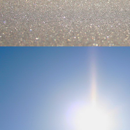
Szellemi alapjaidhoz eljutva ismerd f
Hogy rokonságban állsz a szellemme
14. hét
Átadva magam az érzékek megnyilatkozá
Elveszítettem azt, ami saját lényem haj
S már úgy tűnt, hogy a gondolkodás 
Kábulttá vált Énemet is magával raga
De ébresztőleg hatva rám az érzéki kápr
A kozmikus gondolkodás is egyre közele
15. hét
Mint akit elvarázsoltak, megérzem
A szellem működését a kozmikus fényess
Mely az érzéketlenségbe
Burkolta saját lényem,
Hogy olyan erőt adjon nekem,
Mely önmagától adódni képtelen:
Saját behatárolt Énem.
16. hét
Hogy bensőmben maradjon rejtve a szellem
Megérzésem tőlem most szigorral ezt kí
Hogy isteni adottságaim beérvén