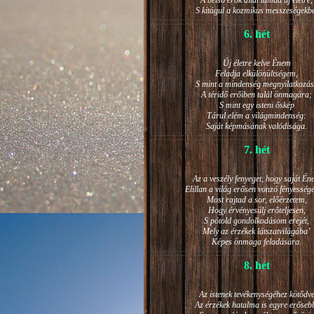
A belső erők által támad új életre,
S kitágul a kozmikus messzeségekb
6. hét
Új életre kelve Énem
Feladja elkülönültségem,
S mint a mindenség megnyilatkozá
A téridő erőiben talál önmagára;
S mint egy isteni őskép
Tárul elém a világmindenség:
Saját képmásának valódisága.
7. hét
Az a veszély fenyeget, hogy saját Én
Elillan a világ erősen vonzó fényesség
Most rajtad a sor, előérzetem,
Hogy érvényesülj erőteljesen,
S pótold gondolkodásom erejét,
Mely az érzékek látszatvilágába’
Képes önmaga feladására.
8. hét
Az istenek tevékenységéhez kötődv
Az érzékek hatalma is egyre erőseb