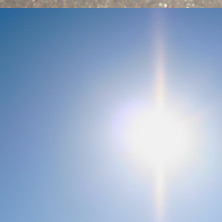
Emberi Énné érlelődnek.
23. hét
Ím, ősziesre fordul
Az érzékek ingerlő törekvése.
A fény megnyilatkozásába
Belevegyül a komor ködök fátyla.
S én a távoli térségben
Az ősz téli álmát nézem.
A nyár teljesen
Átadta önmagát nekem.
24. hét
Önmagát állandóan újrateremtve
A lélek felismeri önmagát,
S a világszellem működik tovább
Az önismeretben újra megelevenedv
S így az Én-érzék akarati gyümölcs
A lélek sötétjéből lesz megteremtve
25. hét
Csak most tagozódhat belém Énem
S ragyogva árasztja belső fényem
A tér s az idő sötétségében.