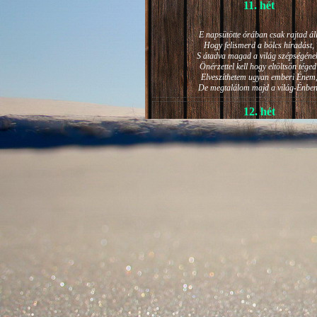
11. hét
E napsütötte órában csak rajtad áll
Hogy felismerd a bölcs híradást,
S átadva magad a világ szépségéne
Önérzettel kell hogy eltöltsön téged
Elveszíthetem ugyan emberi Énem
De megtalálom majd a világ-Énben
12. hét
JÁNOS-NAPI HANGULAT
A világ szépséges ragyogása -
Lelkem mélyéről - arra kényszerít,
Késztessem kozmikus szárnyalásr
Életem isteni képességeit:
Hogy saját lényemet elhagyjam,
S bizakodva keressem önmagam
A kozmikus hő- és fényáradatban.
13. hét
És szárnyalván érzéki magasságokb
Lelkem mélységeiben is fellobban,
S az isteni igazság szava szól
A szellem tüzének világából: