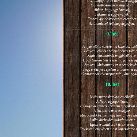
S ez tompítja le az álomszerűségig
Gondolkodásom eddigi erőit.
Ahhoz, hogy egy istenség
Lelkemmel eggyé váljék,
Emberi gondolkodásom csendben
Az álomléttel kell megelégedjen.
9. hét
A nyár előhírnökeként a kozmosz mel
Lényem lelki és szellemi részét tölti 
Saját akaratomról megfeledkezve.
Hogy lényem belevesszen a fényesség
Szellemi látásomnak ez a rendeltetés
S egy erőteljes sejtelem a tudtomra a
Önmagadat elveszejtve találj önmaga
10. hét
Nyári magaslatokra emelkedik
A Nap ragyogó lénye,
És sugarai emberi érzésem magukkal v
A kozmikus messzeségbe.
Mozgolódik bennem egy homályos sejt
S alig kivehetően tudatja velem:
Egyszer majd csak felismered:
Egy isteni lény lépett most kapcsolatba 