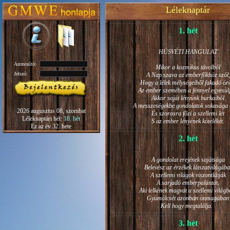
Léleknaptár
1. hét
HÚSVÉTI HANGULAT
Azonosító:
Mikor a kozmikus távolból
Jelszó:
A Nap szava az emberfőkhöz szól,
Hogy a lélek mélységeiből fakadó ö
Az ember szemében a fénnyel egyesül
Akkor saját lényünk burkaiból
A messzeségekbe gondolatok sokasága h
2026 augusztus 08, szombat
És szorosra főzi a szellemi lét
Léleknaptári hét:
18. hét
S az ember lényének kötelékét.
Ez az év 32. hete
2. hét
A gondolat erejének sajátsága
Belevész az érzékek látszatvilágába
A szellemi világok viszontlátják
A sarjadó emberpalántát,
Aki lelkének magvát a szellemi világb
Gyümölcsét azonban önmagában
Kell hogy megtalálja.
3. hét