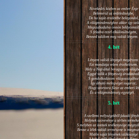
Növekedés közben az ember Énje
Belemerül az önfeledtségbe,
De ha saját eredetébe belegondol,
A világmindenséghez akkor így szól
Megszabadulva önnön béklyóimtól
S feladva ezzel elkülönültségem,
Benned találom meg valódi lénye
4. hét
Lényem valódi lényegét megérzem
Ezt mondatja velem érzékelésem,
Mely a Nap által beragyogott világb
Eggyé válik a fényesség áradatával
S gondolkodásom világosságához
Így átható melegséget sugároz,
Hogy szorosra fűzze az emberi lét
És a világmindenség egységét.
5. hét
A szellemi mélységekből fakadó fényb
Melynek szövevénye a térben terméke
S melyben az istenek tevékenysége megnyil
Benne a lélek valódi természete is megmut
Midőn saját lényének szűkössége