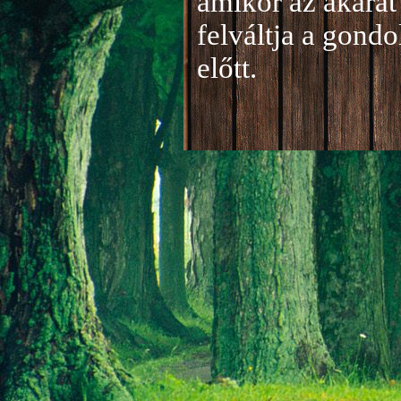
amikor az akarat 
felváltja a gond
előtt.
Jelentkezés a 20
A jelentkezéseke
folyamatosan tud
benyújtása a
je
len
történik mind el