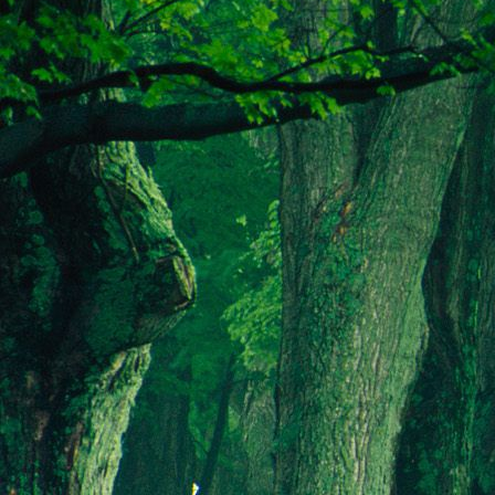
Dr. Göllner Mári
2081 Piliscsaba, B
e-mail: drgmwo
telefonszám: +3
Dr. Göllner Mári
2081 Piliscsaba, B
e-mail: vezetos
telefonszám: +3
adószám: 191757
bankszámlaszám: