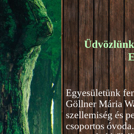
Üdvözlünk 
E
Egyesületünk fen
Göllner Mária W
szellemiség és 
csoportos óvoda.