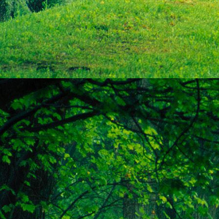
személyesen. El
drgmwo@gmail
személyesen a
20
címen tudjátok 
Kérelmeteket csa
amennyiben
min
ovi bejárata a Ke
nyíló "Kenderesi
Szeretettel várju
Elérhetőségek