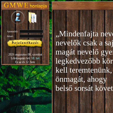
„Mindenfajta neve
Azonosító:
Jelszó:
nevelők csak a sa
magát nevelő gye
2026 augusztus 08, szombat
Léleknaptári hét:
18. hét
legkedvezőbb kör
Ez az év 32. hete
kell teremtenünk,
önmagát, ahogy
b
első sorsát köve
Rudo