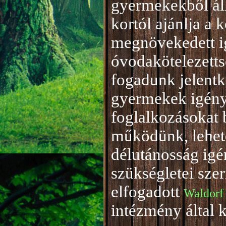
gyermekekből áll
kortól ajánlja a 
megnövekedett i
óvodakötelezetts
fogadunk jelentke
gyermekek igény
foglalkozásokat 
működünk, lehető
délutánosság igé
szükségletei sze
elfogadott
Waldorf
intézmény által 