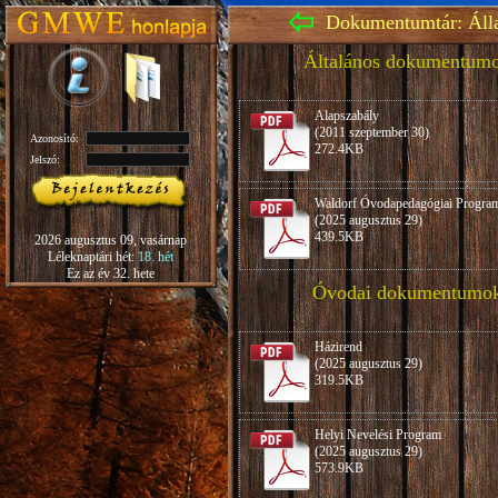
Dokumentumtár: Áll
Általános dokumentum
Alapszabály
(2011 szeptember 30)
Azonosító:
272.4KB
Jelszó:
Waldorf Óvodapedagógiai Progra
(2025 augusztus 29)
439.5KB
2026 augusztus 09, vasárnap
Léleknaptári hét:
18. hét
Ez az év 32. hete
Óvodai dokumentumo
Házirend
(2025 augusztus 29)
319.5KB
Helyi Nevelési Program
(2025 augusztus 29)
573.9KB