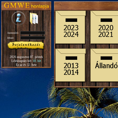
Azonosító:
Jelszó:
2026 augusztus 07, péntek
Léleknaptári hét:
18. hét
Ez az év 32. hete