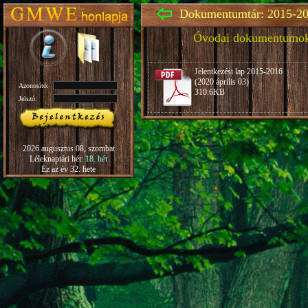
Dokumentumtár: 2015-20
Óvodai dokumentumo
Jelentkezési lap 2015-2016
(2020 április 03)
Azonosító:
310.6KB
Jelszó:
2026 augusztus 08, szombat
Léleknaptári hét:
18. hét
Ez az év 32. hete