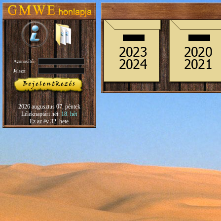
Azonosító:
Jelszó:
2026 augusztus 07, péntek
Léleknaptári hét:
18. hét
Ez az év 32. hete