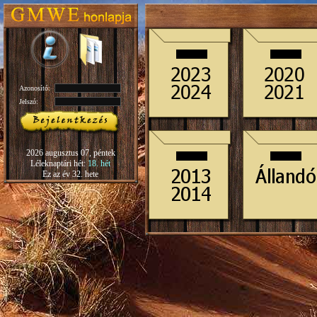
Azonosító:
Jelszó:
2026 augusztus 07, péntek
Léleknaptári hét:
18. hét
Ez az év 32. hete