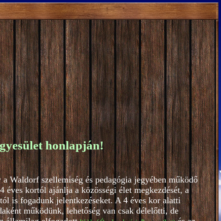
gyesület honlapján!
y a Waldorf szellemiség és pedagógia jegyében működő
 éves kortól ajánlja a közösségi élet megkezdését, a
l is fogadunk jelentkezéseket. A 4 éves kor alatti
aként működünk, lehetőség van csak délelőtti, de