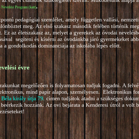
s az egyes családok szükségletei szerint. Működésünk alapja a
.
 Nevelési Program (katt)
ntú pedagógiai szemlélet, amely független vallási, nemzeti,
lönböztet meg. Az első szakasz második felében történik meg 
 Ez az életszakasz az, melyet a gyerekek az óvodai nevelésb
ásával segíteni és kísérni az óvodánkba járó gyermekeket abba
ja a gondolkodás dominanciája az iskolába lépés előtt.
evelési évre
őszakunkat megelőzően is folyamatosan tudjuk fogadni. A felvé
lektronikus, mind papír alapon, személyesen. Elektronikus f
 Béla király útja 79
.
címen tudjátok átadni a szükséges dokum
beérkezik hozzánk. Az ovi bejárata a Kenderesi útról a volt 
ezéseteket!