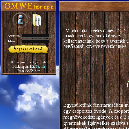
„Mindenfajta nevelés önnevelés, és 
magát nevelő gyermek környezetét 
Azonosító:
kell teremtenünk, hogy a gyermek ú
Jelszó:
b
első sorsát követve nevelődnie kell
Rudolf S
2026 augusztus 08, szombat
Léleknaptári hét:
18. hét
Ez az év 32. hete
Egyesületünk fenntartásában m
egy csoportos óvoda. A csoport
megnövekedett igények és a 3 é
gyermekek igényeikre szabva s