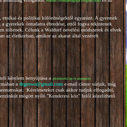
z államilag elfogadott
és az
Waldorf Óvodapedagógia Program (katt)
 etnikai és politikai különbségektől egyaránt. A gyermek
a gyerekek öntudatra ébredése, ettől fogva tekintenek
en töltenek. Célunk a Waldorf nevelési módszerek és elvek
n az életkorban, amikor az akarat által vezérelt
teli kérelem benyújtása a
je
lentkezési lap és anamnézis
ormában a
drgmwo@gmail.com
e-mail címre várjuk, míg
entumokat. Kérelmeteket csak akkor tudjuk elfogadni,
benzinkút mögött nyíló "Kenderesi köz" felől közelíthető