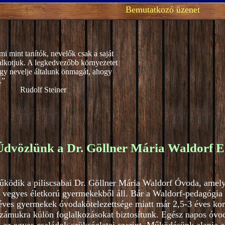
Bemutatkozó üzenet
mi mint tanítók, nevelők csak a saját
alkotjuk. A legkedvezőbb környezetet
gy nevelje általunk önmagát, ahogy
.”
teiner
Üdvözlünk a Dr. Göllner Mária Waldorf E
űködik a piliscsabai Dr. Göllner Mária Waldorf Óvoda, amel
 vegyes életkorú gyermekekből áll. Bár a Waldorf-pedagógia 4
ves gyermekek óvodakötelezettsége miatt már 2,5-3 éves kortó
zámukra külön foglalkozásokat biztosítunk. Egész napos óvod