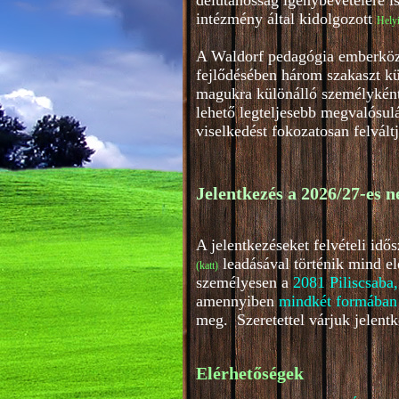
délutánosság igénybevételére i
intézmény által kidolgozott
Helyi
A Waldorf pedagógia emberközpo
fejlődésében három szakaszt kü
magukra különálló személyként.
lehető legteljesebb megvalósul
viselkedést fokozatosan felvált
Jelentkezés a 2026/27-es n
A jelentkezéseket felvételi id
leadásával történik mind e
(katt
)
személyesen a
2081 Piliscsaba,
amennyiben
mindkét formában
meg. Szeretettel várjuk jelentk
Elérhetőségek