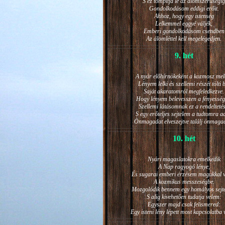
S ez tompítja le az álomszerűségig
Gondolkodásom eddigi erőit.
Ahhoz, hogy egy istenség
Lelkemmel eggyé váljék,
Emberi gondolkodásom csendben
Az álomléttel kell megelégedjen.
9. hét
A nyár előhírnökeként a kozmosz mel
Lényem lelki és szellemi részét tölti 
Saját akaratomról megfeledkezve.
Hogy lényem belevesszen a fényesség
Szellemi látásomnak ez a rendeltetés
S egy erőteljes sejtelem a tudtomra a
Önmagadat elveszejtve találj önmaga
10. hét
Nyári magaslatokra emelkedik
A Nap ragyogó lénye,
És sugarai emberi érzésem magukkal v
A kozmikus messzeségbe.
Mozgolódik bennem egy homályos sejt
S alig kivehetően tudatja velem:
Egyszer majd csak felismered:
Egy isteni lény lépett most kapcsolatba 