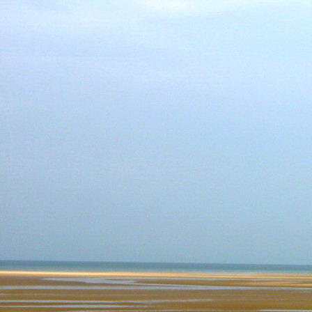
Teremjenek lelkem mélyén
Gyümölcsöt saját Énem számára.
17. hét
Így szól a kozmikus Ige,
Melyet érzékeim kapuin keresztülvi
Vezethettem lelkem mélységeibe:
Kozmikus távlataimmal töltsd be
Szellemed mélységeit, hogy majda
Megtalálhass engem - önmagadban
18. hét
Kitágíthatom-e annyira a lelkem,
Hogy a kozmikus Igével egybekeljen
Melynek csíráját már magába fogad
Úgy sejtem, hogy új erőre kapva
Lelkemet méltóvá kell tennem arra
Hogy önmagát a szellem ruhájává sza
19. hét
Hogy emlékezetemmel titkon megraga
Amit most újonnan magamba fogadt
S további törekvésem célja az legye
Hogy új erőre kapva ébresszen