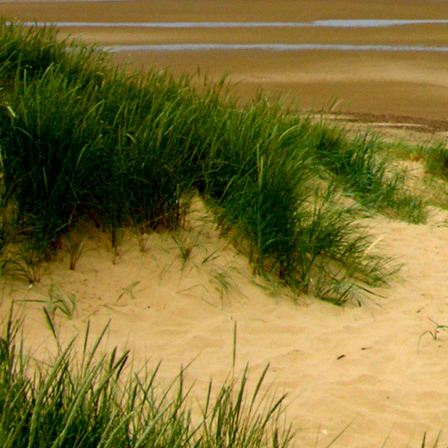
Saját belső erőket lelkemben,
S létrejőve adjon át önmagamnak en
20. hét
Csak most érzem, hogy saját léte
A kozmikus létezéstől eltávolodva
Magára maradna, önmagát kioltva
S ha csak olyan alapokra építene, ami s
Akkor voltaképpen meg kellene ölnie m
21. hét
Érzem, hogy egy külső termékenyítő 
Megerősödve ad át önmagamnak eng
S érzem, hogy a csíra érlelődik,
És a sejtelem fénnyel telítve szövődi
Saját Énem erőihez bennem.
22. hét
A kozmikus messzeségekből fakadó nap
Nagy erővel bennünk él tovább:
A lélek belső fényévé válik,
És szellemi mélységekbe világít,
Hogy hozzon olyan gyümölcsöket,
Melyek a kozmikus Énből idővel