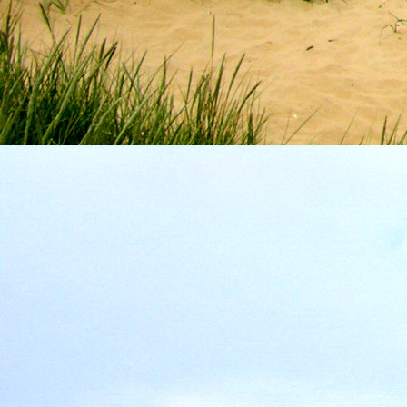
Szellemi alapjaidhoz eljutva ismerd f
Hogy rokonságban állsz a szellemme
14. hét
Átadva magam az érzékek megnyilatkozá
Elveszítettem azt, ami saját lényem haj
S már úgy tűnt, hogy a gondolkodás 
Kábulttá vált Énemet is magával raga
De ébresztőleg hatva rám az érzéki kápr
A kozmikus gondolkodás is egyre közele
15. hét
Mint akit elvarázsoltak, megérzem
A szellem működését a kozmikus fényess
Mely az érzéketlenségbe
Burkolta saját lényem,
Hogy olyan erőt adjon nekem,
Mely önmagától adódni képtelen:
Saját behatárolt Énem.
16. hét
Hogy bensőmben maradjon rejtve a szellem
Megérzésem tőlem most szigorral ezt kí
Hogy isteni adottságaim beérvén