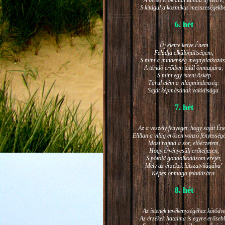
A belső erők által támad új életre,
S kitágul a kozmikus messzeségekb
6. hét
Új életre kelve Énem
Feladja elkülönültségem,
S mint a mindenség megnyilatkozá
A téridő erőiben talál önmagára;
S mint egy isteni őskép
Tárul elém a világmindenség:
Saját képmásának valódisága.
7. hét
Az a veszély fenyeget, hogy saját Én
Elillan a világ erősen vonzó fényesség
Most rajtad a sor, előérzetem,
Hogy érvényesülj erőteljesen,
S pótold gondolkodásom erejét,
Mely az érzékek látszatvilágába’
Képes önmaga feladására.
8. hét
Az istenek tevékenységéhez kötődv
Az érzékek hatalma is egyre erőseb