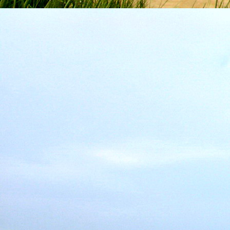
Emberi Énné érlelődnek.
23. hét
Ím, ősziesre fordul
Az érzékek ingerlő törekvése.
A fény megnyilatkozásába
Belevegyül a komor ködök fátyla.
S én a távoli térségben
Az ősz téli álmát nézem.
A nyár teljesen
Átadta önmagát nekem.
24. hét
Önmagát állandóan újrateremtve
A lélek felismeri önmagát,
S a világszellem működik tovább
Az önismeretben újra megelevenedv
S így az Én-érzék akarati gyümölcs
A lélek sötétjéből lesz megteremtve
25. hét
Csak most tagozódhat belém Énem
S ragyogva árasztja belső fényem
A tér s az idő sötétségében.