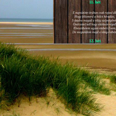
11. hét
E napsütötte órában csak rajtad áll
Hogy felismerd a bölcs híradást,
S átadva magad a világ szépségéne
Önérzettel kell hogy eltöltsön téged
Elveszíthetem ugyan emberi Énem
De megtalálom majd a világ-Énben
12. hét
JÁNOS-NAPI HANGULAT
A világ szépséges ragyogása -
Lelkem mélyéről - arra kényszerít,
Késztessem kozmikus szárnyalásr
Életem isteni képességeit:
Hogy saját lényemet elhagyjam,
S bizakodva keressem önmagam
A kozmikus hő- és fényáradatban.
13. hét
És szárnyalván érzéki magasságokb
Lelkem mélységeiben is fellobban,
S az isteni igazság szava szól
A szellem tüzének világából: