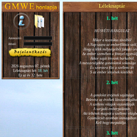
Léleknaptár
1. hét
HÚSVÉTI HANGULAT
Azonosító:
Mikor a kozmikus távolból
Jelszó:
A Nap szava az emberfőkhöz szól,
Hogy a lélek mélységeiből fakadó ö
Az ember szemében a fénnyel egyesül
Akkor saját lényünk burkaiból
A messzeségekbe gondolatok sokasága h
2026 augusztus 07, péntek
És szorosra főzi a szellemi lét
Léleknaptári hét:
18. hét
S az ember lényének kötelékét.
Ez az év 32. hete
2. hét
A gondolat erejének sajátsága
Belevész az érzékek látszatvilágába
A szellemi világok viszontlátják
A sarjadó emberpalántát,
Aki lelkének magvát a szellemi világb
Gyümölcsét azonban önmagában
Kell hogy megtalálja.
3. hét