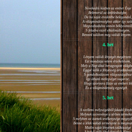
Növekedés közben az ember Énje
Belemerül az önfeledtségbe,
De ha saját eredetébe belegondol,
A világmindenséghez akkor így szól
Megszabadulva önnön béklyóimtól
S feladva ezzel elkülönültségem,
Benned találom meg valódi lénye
4. hét
Lényem valódi lényegét megérzem
Ezt mondatja velem érzékelésem,
Mely a Nap által beragyogott világb
Eggyé válik a fényesség áradatával
S gondolkodásom világosságához
Így átható melegséget sugároz,
Hogy szorosra fűzze az emberi lét
És a világmindenség egységét.
5. hét
A szellemi mélységekből fakadó fényb
Melynek szövevénye a térben terméke
S melyben az istenek tevékenysége megnyil
Benne a lélek valódi természete is megmut
Midőn saját lényének szűkössége