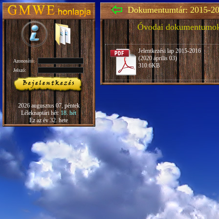
Dokumentumtár: 2015-20
Óvodai dokumentumo
Jelentkezési lap 2015-2016
(2020 április 03)
Azonosító:
310.6KB
Jelszó:
2026 augusztus 07, péntek
Léleknaptári hét:
18. hét
Ez az év 32. hete