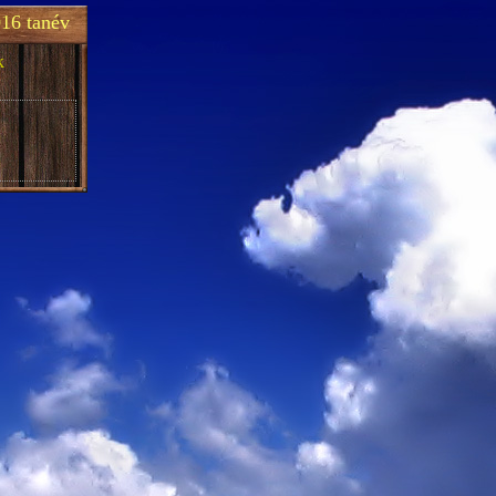
16 tanév
k