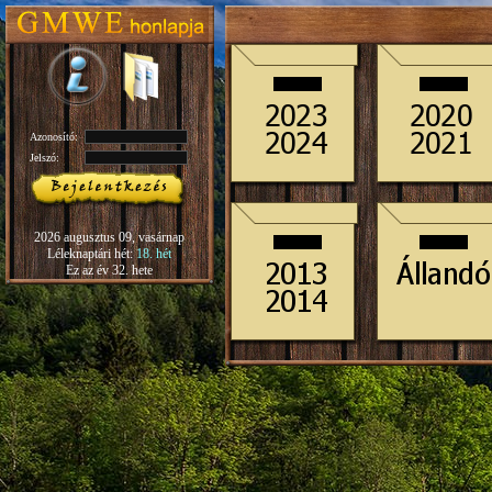
Azonosító:
Jelszó:
2026 augusztus 09, vasárnap
Léleknaptári hét:
18. hét
Ez az év 32. hete