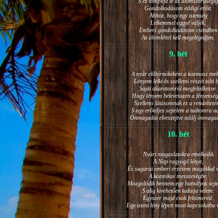
S ez tompítja le az álomszerűségig
Gondolkodásom eddigi erőit.
Ahhoz, hogy egy istenség
Lelkemmel eggyé váljék,
Emberi gondolkodásom csendben
Az álomléttel kell megelégedjen.
9. hét
A nyár előhírnökeként a kozmosz mel
Lényem lelki és szellemi részét tölti 
Saját akaratomról megfeledkezve.
Hogy lényem belevesszen a fényesség
Szellemi látásomnak ez a rendeltetés
S egy erőteljes sejtelem a tudtomra a
Önmagadat elveszejtve találj önmaga
10. hét
Nyári magaslatokra emelkedik
A Nap ragyogó lénye,
És sugarai emberi érzésem magukkal v
A kozmikus messzeségbe.
Mozgolódik bennem egy homályos sejt
S alig kivehetően tudatja velem:
Egyszer majd csak felismered:
Egy isteni lény lépett most kapcsolatba 