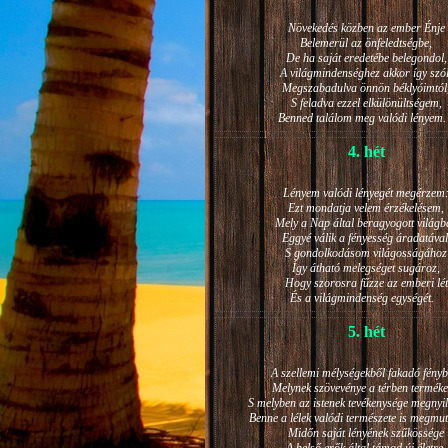
Növekedés közben az ember Énje
Belemerül az önfeledtségbe,
De ha saját eredetébe belegondol,
A világmindenséghez akkor így szól
Megszabadulva önnön béklyóimtól
S feladva ezzel elkülönültségem,
Benned találom meg valódi lénye
4. hét
Lényem valódi lényegét megérzem
Ezt mondatja velem érzékelésem,
Mely a Nap által beragyogott világb
Eggyé válik a fényesség áradatával
S gondolkodásom világosságához
Így átható melegséget sugároz,
Hogy szorosra fűzze az emberi lét
És a világmindenség egységét.
5. hét
A szellemi mélységekből fakadó fényb
Melynek szövevénye a térben terméke
S melyben az istenek tevékenysége megnyil
Benne a lélek valódi természete is megmut
Midőn saját lényének szűkössége