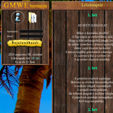
Léleknaptár
1. hét
HÚSVÉTI HANGULAT
Azonosító:
Mikor a kozmikus távolból
Jelszó:
A Nap szava az emberfőkhöz szól,
Hogy a lélek mélységeiből fakadó ö
Az ember szemében a fénnyel egyesül
Akkor saját lényünk burkaiból
A messzeségekbe gondolatok sokasága h
2026 augusztus 08, szombat
És szorosra főzi a szellemi lét
Léleknaptári hét:
18. hét
S az ember lényének kötelékét.
Ez az év 32. hete
2. hét
A gondolat erejének sajátsága
Belevész az érzékek látszatvilágába
A szellemi világok viszontlátják
A sarjadó emberpalántát,
Aki lelkének magvát a szellemi világb
Gyümölcsét azonban önmagában
Kell hogy megtalálja.
3. hét