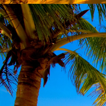
Emberi Énné érlelődnek.
23. hét
Ím, ősziesre fordul
Az érzékek ingerlő törekvése.
A fény megnyilatkozásába
Belevegyül a komor ködök fátyla.
S én a távoli térségben
Az ősz téli álmát nézem.
A nyár teljesen
Átadta önmagát nekem.
24. hét
Önmagát állandóan újrateremtve
A lélek felismeri önmagát,
S a világszellem működik tovább
Az önismeretben újra megelevenedv
S így az Én-érzék akarati gyümölcs
A lélek sötétjéből lesz megteremtve
25. hét
Csak most tagozódhat belém Énem
S ragyogva árasztja belső fényem
A tér s az idő sötétségében.