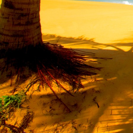
Saját belső erőket lelkemben,
S létrejőve adjon át önmagamnak en
20. hét
Csak most érzem, hogy saját léte
A kozmikus létezéstől eltávolodva
Magára maradna, önmagát kioltva
S ha csak olyan alapokra építene, ami s
Akkor voltaképpen meg kellene ölnie m
21. hét
Érzem, hogy egy külső termékenyítő 
Megerősödve ad át önmagamnak eng
S érzem, hogy a csíra érlelődik,
És a sejtelem fénnyel telítve szövődi
Saját Énem erőihez bennem.
22. hét
A kozmikus messzeségekből fakadó nap
Nagy erővel bennünk él tovább:
A lélek belső fényévé válik,
És szellemi mélységekbe világít,
Hogy hozzon olyan gyümölcsöket,
Melyek a kozmikus Énből idővel