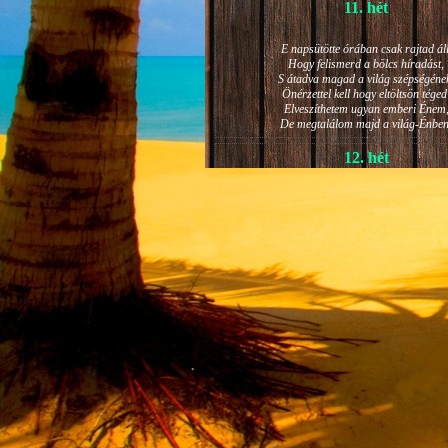
11. hét
E napsütötte órában csak rajtad áll
Hogy felismerd a bölcs híradást,
S átadva magad a világ szépségéne
Önérzettel kell hogy eltöltsön téged
Elveszíthetem ugyan emberi Énem
De megtalálom majd a világ-Énben
12. hét
JÁNOS-NAPI HANGULAT
A világ szépséges ragyogása -
Lelkem mélyéről - arra kényszerít,
Késztessem kozmikus szárnyalásr
Életem isteni képességeit:
Hogy saját lényemet elhagyjam,
S bizakodva keressem önmagam
A kozmikus hő- és fényáradatban.
13. hét
És szárnyalván érzéki magasságokb
Lelkem mélységeiben is fellobban,
S az isteni igazság szava szól
A szellem tüzének világából: