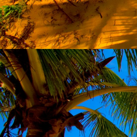
Szellemi alapjaidhoz eljutva ismerd f
Hogy rokonságban állsz a szellemme
14. hét
Átadva magam az érzékek megnyilatkozá
Elveszítettem azt, ami saját lényem haj
S már úgy tűnt, hogy a gondolkodás 
Kábulttá vált Énemet is magával raga
De ébresztőleg hatva rám az érzéki kápr
A kozmikus gondolkodás is egyre közele
15. hét
Mint akit elvarázsoltak, megérzem
A szellem működését a kozmikus fényess
Mely az érzéketlenségbe
Burkolta saját lényem,
Hogy olyan erőt adjon nekem,
Mely önmagától adódni képtelen:
Saját behatárolt Énem.
16. hét
Hogy bensőmben maradjon rejtve a szellem
Megérzésem tőlem most szigorral ezt kí
Hogy isteni adottságaim beérvén