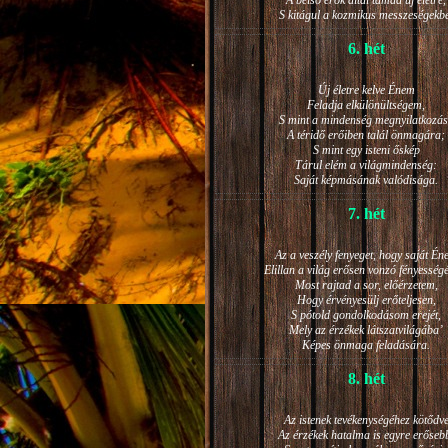
A belső erők által támad új életre,
S kitágul a kozmikus messzeségekb
6. hét
Új életre kelve Énem
Feladja elkülönültségem,
S mint a mindenség megnyilatkozá
A téridő erőiben talál önmagára;
S mint egy isteni őskép
Tárul elém a világmindenség:
Saját képmásának valódisága.
7. hét
Az a veszély fenyeget, hogy saját Én
Elillan a világ erősen vonzó fényesség
Most rajtad a sor, előérzetem,
Hogy érvényesülj erőteljesen,
S pótold gondolkodásom erejét,
Mely az érzékek látszatvilágába’
Képes önmaga feladására.
8. hét
Az istenek tevékenységéhez kötődv
Az érzékek hatalma is egyre erőseb