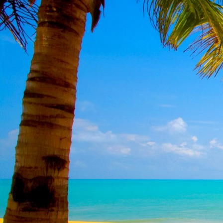
Teremjenek lelkem mélyén
Gyümölcsöt saját Énem számára.
17. hét
Így szól a kozmikus Ige,
Melyet érzékeim kapuin keresztülvi
Vezethettem lelkem mélységeibe:
Kozmikus távlataimmal töltsd be
Szellemed mélységeit, hogy majda
Megtalálhass engem - önmagadban
18. hét
Kitágíthatom-e annyira a lelkem,
Hogy a kozmikus Igével egybekeljen
Melynek csíráját már magába fogad
Úgy sejtem, hogy új erőre kapva
Lelkemet méltóvá kell tennem arra
Hogy önmagát a szellem ruhájává sza
19. hét
Hogy emlékezetemmel titkon megraga
Amit most újonnan magamba fogadt
S további törekvésem célja az legye
Hogy új erőre kapva ébresszen