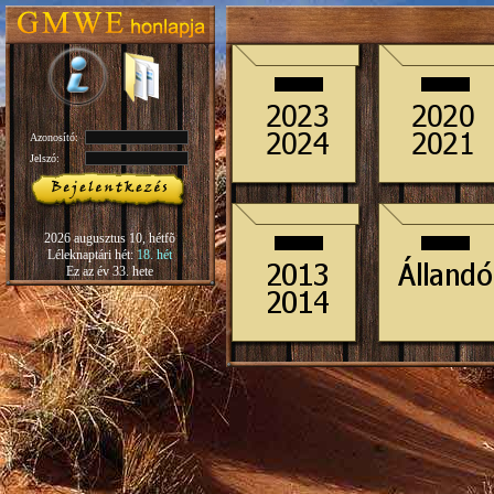
Azonosító:
Jelszó:
2026 augusztus 10, hétfõ
Léleknaptári hét:
18. hét
Ez az év 33. hete