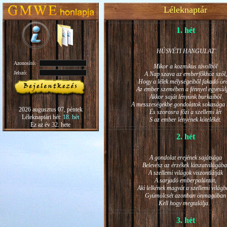
Léleknaptár
1. hét
HÚSVÉTI HANGULAT
Azonosító:
Mikor a kozmikus távolból
Jelszó:
A Nap szava az emberfőkhöz szól,
Hogy a lélek mélységeiből fakadó ö
Az ember szemében a fénnyel egyesül
Akkor saját lényünk burkaiból
A messzeségekbe gondolatok sokasága h
2026 augusztus 07, péntek
És szorosra főzi a szellemi lét
Léleknaptári hét:
18. hét
S az ember lényének kötelékét.
Ez az év 32. hete
2. hét
A gondolat erejének sajátsága
Belevész az érzékek látszatvilágába
A szellemi világok viszontlátják
A sarjadó emberpalántát,
Aki lelkének magvát a szellemi világb
Gyümölcsét azonban önmagában
Kell hogy megtalálja.
3. hét