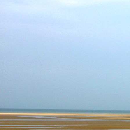
Teremjenek lelkem mélyén
Gyümölcsöt saját Énem számára.
17. hét
Így szól a kozmikus Ige,
Melyet érzékeim kapuin keresztülvi
Vezethettem lelkem mélységeibe:
Kozmikus távlataimmal töltsd be
Szellemed mélységeit, hogy majda
Megtalálhass engem - önmagadban
18. hét
Kitágíthatom-e annyira a lelkem,
Hogy a kozmikus Igével egybekeljen
Melynek csíráját már magába fogad
Úgy sejtem, hogy új erőre kapva
Lelkemet méltóvá kell tennem arra
Hogy önmagát a szellem ruhájává sza
19. hét
Hogy emlékezetemmel titkon megraga
Amit most újonnan magamba fogadt
S további törekvésem célja az legye
Hogy új erőre kapva ébresszen