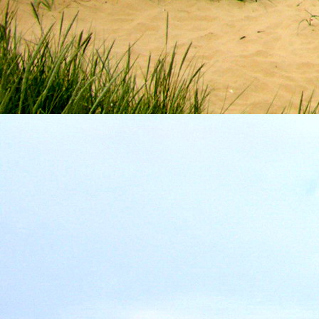
Szellemi alapjaidhoz eljutva ismerd f
Hogy rokonságban állsz a szellemme
14. hét
Átadva magam az érzékek megnyilatkozá
Elveszítettem azt, ami saját lényem haj
S már úgy tűnt, hogy a gondolkodás 
Kábulttá vált Énemet is magával raga
De ébresztőleg hatva rám az érzéki kápr
A kozmikus gondolkodás is egyre közele
15. hét
Mint akit elvarázsoltak, megérzem
A szellem működését a kozmikus fényess
Mely az érzéketlenségbe
Burkolta saját lényem,
Hogy olyan erőt adjon nekem,
Mely önmagától adódni képtelen:
Saját behatárolt Énem.
16. hét
Hogy bensőmben maradjon rejtve a szellem
Megérzésem tőlem most szigorral ezt kí
Hogy isteni adottságaim beérvén