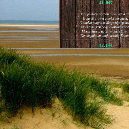
11. hét
E napsütötte órában csak rajtad áll
Hogy felismerd a bölcs híradást,
S átadva magad a világ szépségéne
Önérzettel kell hogy eltöltsön téged
Elveszíthetem ugyan emberi Énem
De megtalálom majd a világ-Énben
12. hét
JÁNOS-NAPI HANGULAT
A világ szépséges ragyogása -
Lelkem mélyéről - arra kényszerít,
Késztessem kozmikus szárnyalásr
Életem isteni képességeit:
Hogy saját lényemet elhagyjam,
S bizakodva keressem önmagam
A kozmikus hő- és fényáradatban.
13. hét
És szárnyalván érzéki magasságokb
Lelkem mélységeiben is fellobban,
S az isteni igazság szava szól
A szellem tüzének világából: