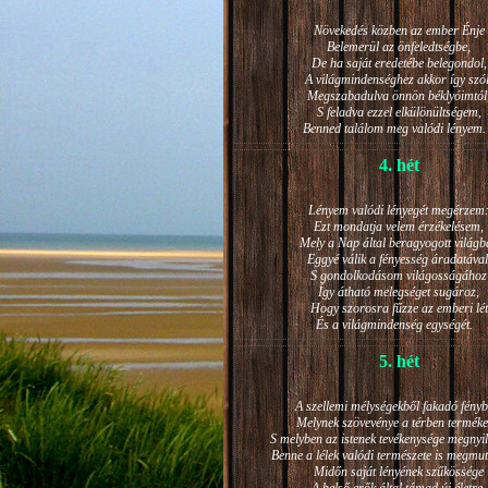
Növekedés közben az ember Énje
Belemerül az önfeledtségbe,
De ha saját eredetébe belegondol,
A világmindenséghez akkor így szól
Megszabadulva önnön béklyóimtól
S feladva ezzel elkülönültségem,
Benned találom meg valódi lénye
4. hét
Lényem valódi lényegét megérzem
Ezt mondatja velem érzékelésem,
Mely a Nap által beragyogott világb
Eggyé válik a fényesség áradatával
S gondolkodásom világosságához
Így átható melegséget sugároz,
Hogy szorosra fűzze az emberi lét
És a világmindenség egységét.
5. hét
A szellemi mélységekből fakadó fényb
Melynek szövevénye a térben terméke
S melyben az istenek tevékenysége megnyil
Benne a lélek valódi természete is megmut
Midőn saját lényének szűkössége