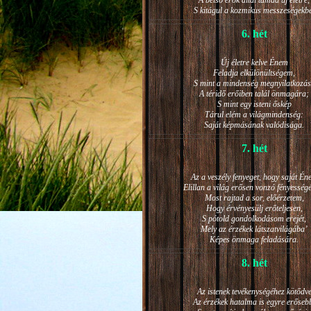
A belső erők által támad új életre,
S kitágul a kozmikus messzeségekb
6. hét
Új életre kelve Énem
Feladja elkülönültségem,
S mint a mindenség megnyilatkozá
A téridő erőiben talál önmagára;
S mint egy isteni őskép
Tárul elém a világmindenség:
Saját képmásának valódisága.
7. hét
Az a veszély fenyeget, hogy saját Én
Elillan a világ erősen vonzó fényesség
Most rajtad a sor, előérzetem,
Hogy érvényesülj erőteljesen,
S pótold gondolkodásom erejét,
Mely az érzékek látszatvilágába’
Képes önmaga feladására.
8. hét
Az istenek tevékenységéhez kötődv
Az érzékek hatalma is egyre erőseb