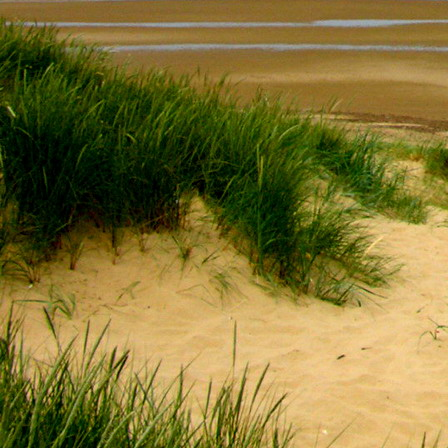
Saját belső erőket lelkemben,
S létrejőve adjon át önmagamnak en
20. hét
Csak most érzem, hogy saját léte
A kozmikus létezéstől eltávolodva
Magára maradna, önmagát kioltva
S ha csak olyan alapokra építene, ami s
Akkor voltaképpen meg kellene ölnie m
21. hét
Érzem, hogy egy külső termékenyítő 
Megerősödve ad át önmagamnak eng
S érzem, hogy a csíra érlelődik,
És a sejtelem fénnyel telítve szövődi
Saját Énem erőihez bennem.
22. hét
A kozmikus messzeségekből fakadó nap
Nagy erővel bennünk él tovább:
A lélek belső fényévé válik,
És szellemi mélységekbe világít,
Hogy hozzon olyan gyümölcsöket,
Melyek a kozmikus Énből idővel