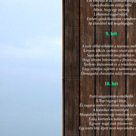
S ez tompítja le az álomszerűségig
Gondolkodásom eddigi erőit.
Ahhoz, hogy egy istenség
Lelkemmel eggyé váljék,
Emberi gondolkodásom csendben
Az álomléttel kell megelégedjen.
9. hét
A nyár előhírnökeként a kozmosz mel
Lényem lelki és szellemi részét tölti 
Saját akaratomról megfeledkezve.
Hogy lényem belevesszen a fényesség
Szellemi látásomnak ez a rendeltetés
S egy erőteljes sejtelem a tudtomra a
Önmagadat elveszejtve találj önmaga
10. hét
Nyári magaslatokra emelkedik
A Nap ragyogó lénye,
És sugarai emberi érzésem magukkal v
A kozmikus messzeségbe.
Mozgolódik bennem egy homályos sejt
S alig kivehetően tudatja velem:
Egyszer majd csak felismered:
Egy isteni lény lépett most kapcsolatba 