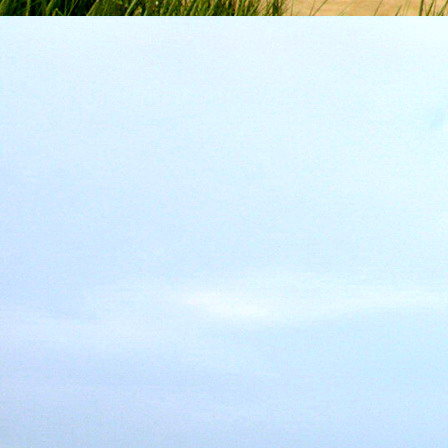
Emberi Énné érlelődnek.
23. hét
Ím, ősziesre fordul
Az érzékek ingerlő törekvése.
A fény megnyilatkozásába
Belevegyül a komor ködök fátyla.
S én a távoli térségben
Az ősz téli álmát nézem.
A nyár teljesen
Átadta önmagát nekem.
24. hét
Önmagát állandóan újrateremtve
A lélek felismeri önmagát,
S a világszellem működik tovább
Az önismeretben újra megelevenedv
S így az Én-érzék akarati gyümölcs
A lélek sötétjéből lesz megteremtve
25. hét
Csak most tagozódhat belém Énem
S ragyogva árasztja belső fényem
A tér s az idő sötétségében.