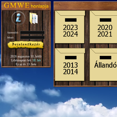
Azonosító:
Jelszó:
2026 augusztus 10, hétfõ
Léleknaptári hét:
18. hét
Ez az év 33. hete