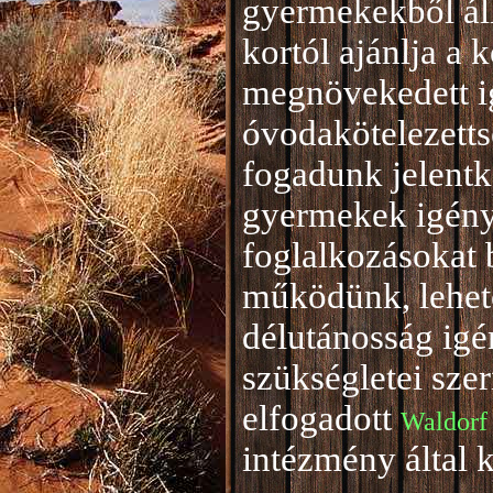
gyermekekből áll
kortól ajánlja a 
megnövekedett i
óvodakötelezetts
fogadunk jelentke
gyermekek igény
foglalkozásokat 
működünk, lehető
délutánosság igé
szükségletei sze
elfogadott
Waldorf
intézmény által 