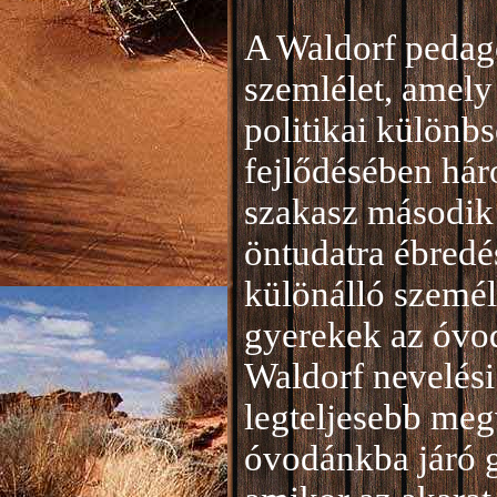
A Waldorf pedag
szemlélet, amely 
politikai különb
fejlődésében hár
szakasz második 
öntudatra ébredé
különálló személ
gyerekek az óvod
Waldorf nevelési
legteljesebb meg
óvodánkba járó 