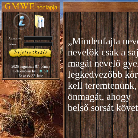
„Mindenfajta neve
Azonosító:
Jelszó:
nevelők csak a sa
magát nevelő gye
2026 augusztus 07, péntek
Léleknaptári hét:
18. hét
legkedvezőbb kör
Ez az év 32. hete
kell teremtenünk,
önmagát, ahogy
b
első sorsát köve
Rudo