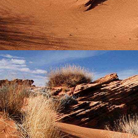
személyesen. El
drgmwo@gmail
személyesen a
20
címen tudjátok 
Kérelmeteket csa
amennyiben
min
ovi bejárata a Ke
nyíló "Kenderesi
Szeretettel várju
Elérhetőségek