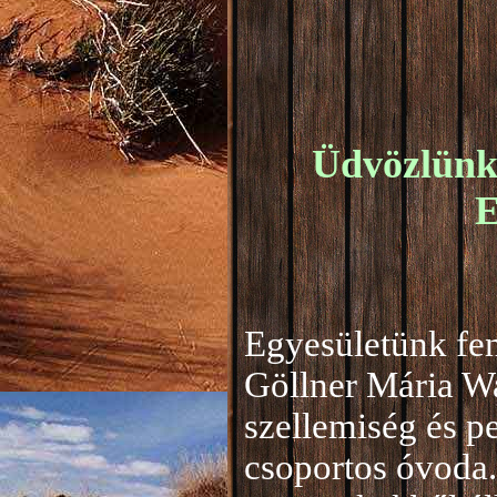
Üdvözlünk 
E
Egyesületünk fen
Göllner Mária W
szellemiség és 
csoportos óvoda.