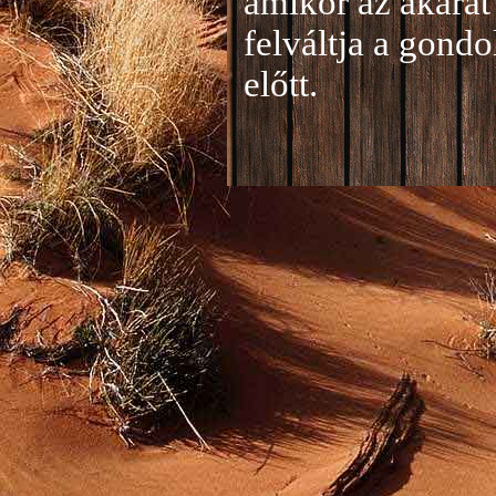
amikor az akarat 
felváltja a gond
előtt.
Jelentkezés a 20
A jelentkezéseke
folyamatosan tud
benyújtása a
je
len
történik mind el