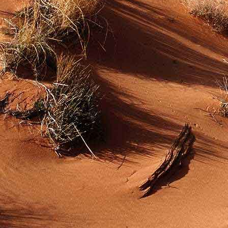
Dr. Göllner Mári
2081 Piliscsaba, B
e-mail: drgmwo
telefonszám: +3
Dr. Göllner Mári
2081 Piliscsaba, B
e-mail: vezetos
telefonszám: +3
adószám: 191757
bankszámlaszám: