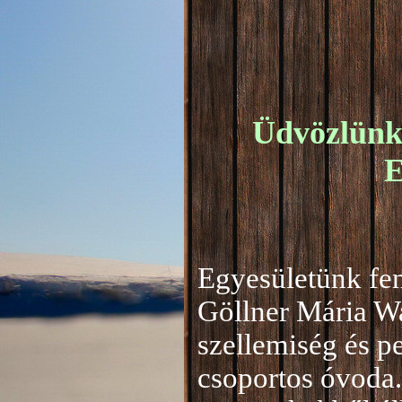
Üdvözlünk 
E
Egyesületünk fen
Göllner Mária W
szellemiség és 
csoportos óvoda.