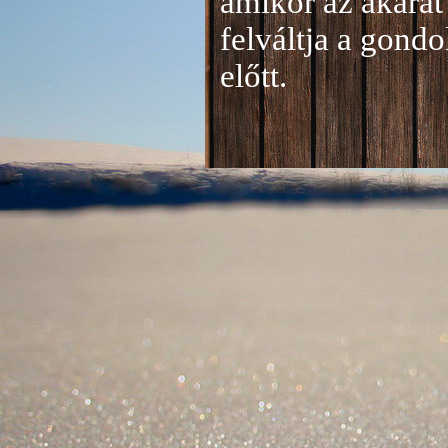
amikor az akarat 
felváltja a gond
előtt.
Jelentkezés a 20
A jelentkezéseke
folyamatosan tud
benyújtása a
je
len
történik mind el