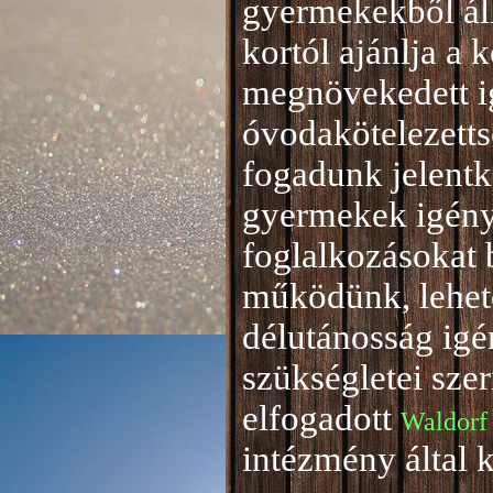
gyermekekből áll
kortól ajánlja a 
megnövekedett i
óvodakötelezetts
fogadunk jelentke
gyermekek igény
foglalkozásokat 
működünk, lehető
délutánosság igé
szükségletei sze
elfogadott
Waldorf
intézmény által 