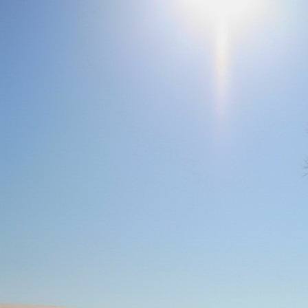
Dr. Göllner Mári
2081 Piliscsaba, B
e-mail: drgmwo
telefonszám: +3
Dr. Göllner Mári
2081 Piliscsaba, B
e-mail: vezetos
telefonszám: +3
adószám: 191757
bankszámlaszám: