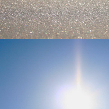
személyesen. El
drgmwo@gmail
személyesen a
20
címen tudjátok 
Kérelmeteket csa
amennyiben
min
ovi bejárata a Ke
nyíló "Kenderesi
Szeretettel várju
Elérhetőségek