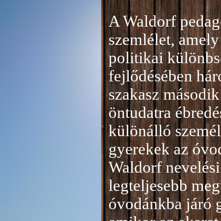
A Waldorf pedag
szemlélet, amely 
politikai különb
fejlődésében hár
szakasz második 
öntudatra ébredé
különálló személ
gyerekek az óvod
Waldorf nevelési
legteljesebb meg
óvodánkba járó 