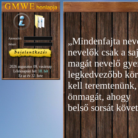
„Mindenfajta neve
Azonosító:
Jelszó:
nevelők csak a sa
magát nevelő gye
2026 augusztus 09, vasárnap
Léleknaptári hét:
18. hét
legkedvezőbb kör
Ez az év 32. hete
kell teremtenünk,
önmagát, ahogy
b
első sorsát köve
Rudo