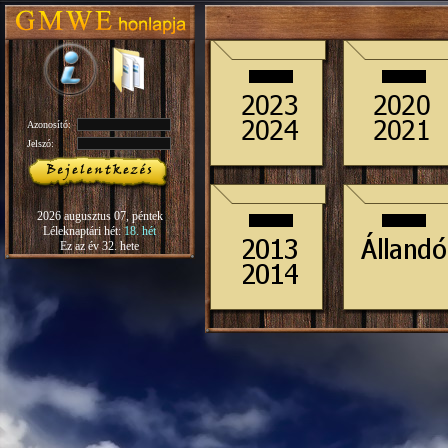
Azonosító:
Jelszó:
2026 augusztus 07, péntek
Léleknaptári hét:
18. hét
Ez az év 32. hete