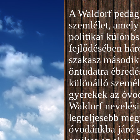
A Waldorf pedag
szemlélet, amely 
politikai különb
fejlődésében hár
szakasz második 
öntudatra ébredé
különálló személ
gyerekek az óvod
Waldorf nevelési
legteljesebb meg
óvodánkba járó 