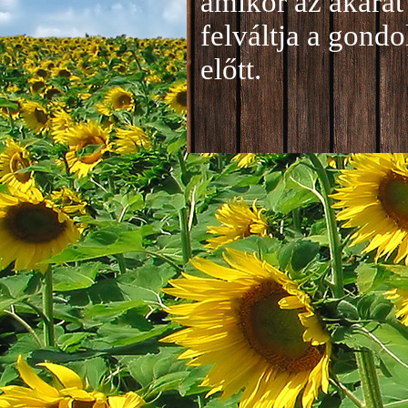
amikor az akarat 
felváltja a gond
előtt.
Jelentkezés a 20
A jelentkezéseke
folyamatosan tud
benyújtása a
je
len
történik mind el