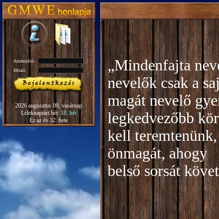
„Mindenfajta neve
Azonosító:
Jelszó:
nevelők csak a sa
magát nevelő gye
2026 augusztus 09, vasárnap
Léleknaptári hét:
18. hét
legkedvezőbb kör
Ez az év 32. hete
kell teremtenünk,
önmagát, ahogy
b
első sorsát köve
Rudo