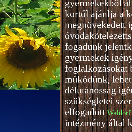
gyermekekből áll
kortól ajánlja a 
megnövekedett i
óvodakötelezetts
fogadunk jelentke
gyermekek igény
foglalkozásokat 
működünk, lehető
délutánosság igé
szükségletei sze
elfogadott
Waldorf
intézmény által 