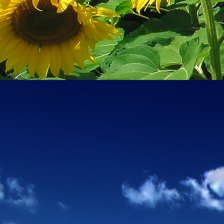
személyesen. El
drgmwo@gmail
személyesen a
20
címen tudjátok 
Kérelmeteket csa
amennyiben
min
ovi bejárata a Ke
nyíló "Kenderesi
Szeretettel várju
Elérhetőségek