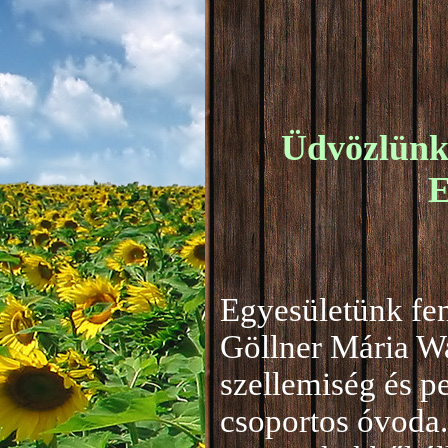
Üdvözlünk 
E
Egyesületünk fen
Göllner Mária W
szellemiség és 
csoportos óvoda.