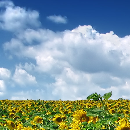
Dr. Göllner Mári
2081 Piliscsaba, B
e-mail: drgmwo
telefonszám: +3
Dr. Göllner Mári
2081 Piliscsaba, B
e-mail: vezetos
telefonszám: +3
adószám: 191757
bankszámlaszám: