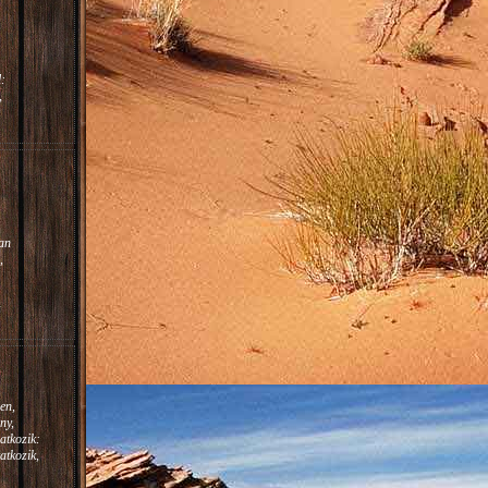
:
,
m.
:
an
,
en,
ny,
atkozik:
atkozik,