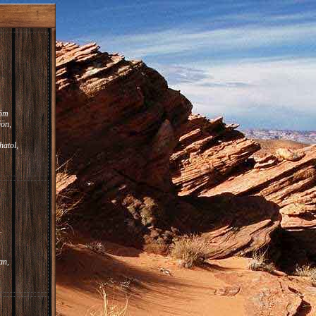
röm
jön,
atol,
.
an,