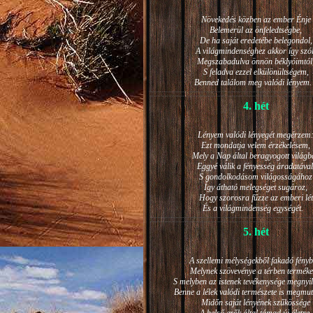
Növekedés közben az ember Énje
Belemerül az önfeledtségbe,
De ha saját eredetébe belegondol,
A világmindenséghez akkor így szól
Megszabadulva önnön béklyóimtól
S feladva ezzel elkülönültségem,
Benned találom meg valódi lénye
4. hét
Lényem valódi lényegét megérzem
Ezt mondatja velem érzékelésem,
Mely a Nap által beragyogott világb
Eggyé válik a fényesség áradatával
S gondolkodásom világosságához
Így átható melegséget sugároz,
Hogy szorosra fűzze az emberi lét
És a világmindenség egységét.
5. hét
A szellemi mélységekből fakadó fényb
Melynek szövevénye a térben terméke
S melyben az istenek tevékenysége megnyil
Benne a lélek valódi természete is megmut
Midőn saját lényének szűkössége