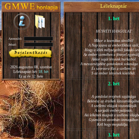
Léleknaptár
1. hét
HÚSVÉTI HANGULAT
Azonosító:
Mikor a kozmikus távolból
Jelszó:
A Nap szava az emberfőkhöz szól,
Hogy a lélek mélységeiből fakadó ö
Az ember szemében a fénnyel egyesül
Akkor saját lényünk burkaiból
A messzeségekbe gondolatok sokasága h
2026 augusztus 08, szombat
És szorosra főzi a szellemi lét
Léleknaptári hét:
18. hét
S az ember lényének kötelékét.
Ez az év 32. hete
2. hét
A gondolat erejének sajátsága
Belevész az érzékek látszatvilágába
A szellemi világok viszontlátják
A sarjadó emberpalántát,
Aki lelkének magvát a szellemi világb
Gyümölcsét azonban önmagában
Kell hogy megtalálja.
3. hét