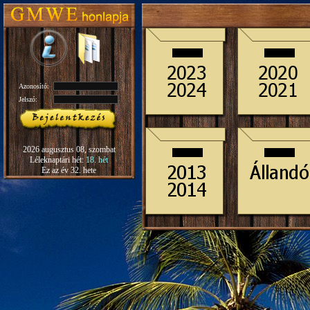
Azonosító:
Jelszó:
2026 augusztus 08, szombat
Léleknaptári hét:
18. hét
Ez az év 32. hete