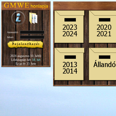
Azonosító:
Jelszó:
2026 augusztus 10, hétfõ
Léleknaptári hét:
18. hét
Ez az év 33. hete