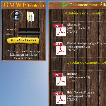
Dokumentumtár: Áll
Általános dokumentum
Alapszabály
(2011 szeptember 30)
Azonosító:
272.4KB
Jelszó:
Waldorf Óvodapedagógiai Progra
(2025 augusztus 29)
439.5KB
2026 augusztus 09, vasárnap
Léleknaptári hét:
18. hét
Ez az év 32. hete
Óvodai dokumentumo
Házirend
(2025 augusztus 29)
319.5KB
Helyi Nevelési Program
(2025 augusztus 29)
573.9KB