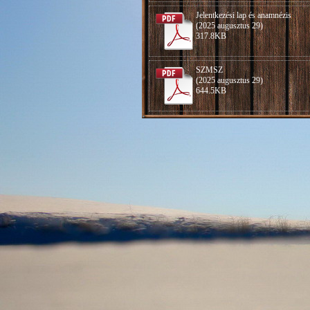
Jelentkezési lap és anamnézis
(2025 augusztus 29)
317.8KB
SZMSZ
(2025 augusztus 29)
644.5KB