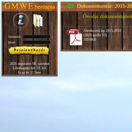
Dokumentumtár: 2015-20
Óvodai dokumentumo
Jelentkezési lap 2015-2016
(2020 április 03)
Azonosító:
310.6KB
Jelszó:
2026 augusztus 08, szombat
Léleknaptári hét:
18. hét
Ez az év 32. hete