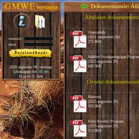
Dokumentumtár: Áll
Általános dokumentum
Alapszabály
(2011 szeptember 30)
Azonosító:
272.4KB
Jelszó:
Waldorf Óvodapedagógiai Progra
(2025 augusztus 29)
439.5KB
2026 augusztus 09, vasárnap
Léleknaptári hét:
18. hét
Ez az év 32. hete
Óvodai dokumentumo
Házirend
(2025 augusztus 29)
319.5KB
Helyi Nevelési Program
(2025 augusztus 29)
573.9KB