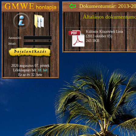
Dokumentumtár: 2013-20
Általános dokumentum
Különös Közzétételi Lista
(2013 október 05)
Azonosító:
243.1KB
Jelszó:
2026 augusztus 07, péntek
Léleknaptári hét:
18. hét
Ez az év 32. hete