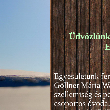
Üdvözlünk 
E
Egyesületünk fen
Göllner Mária W
szellemiség és 
csoportos óvoda.