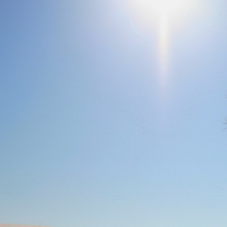
Dr. Göllner Mári
2081 Piliscsaba, B
e-mail: drgmwo
telefonszám: +3
Dr. Göllner Mári
2081 Piliscsaba, B
e-mail: vezetos
telefonszám: +3
adószám: 191757
bankszámlaszám: