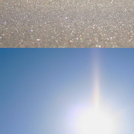
személyesen. El
drgmwo@gmail
személyesen a
20
címen tudjátok 
Kérelmeteket csa
amennyiben
min
ovi bejárata a Ke
nyíló "Kenderesi
Szeretettel várju
Elérhetőségek