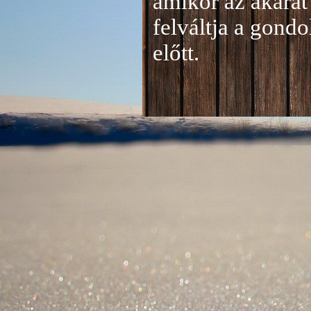
amikor az akarat 
felváltja a gond
előtt.
Jelentkezés a 20
A jelentkezéseke
folyamatosan tud
benyújtása a
je
len
történik mind el