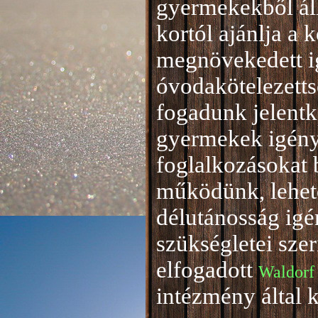
gyermekekből áll
kortól ajánlja a 
megnövekedett i
óvodakötelezetts
fogadunk jelentke
gyermekek igény
foglalkozásokat 
működünk, lehető
délutánosság igé
szükségletei sze
elfogadott
Waldorf
intézmény által 