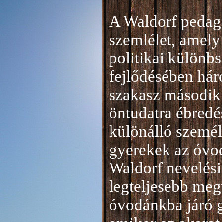
A Waldorf pedag
szemlélet, amely 
politikai különb
fejlődésében hár
szakasz második 
öntudatra ébredé
különálló személ
gyerekek az óvod
Waldorf nevelési
legteljesebb meg
óvodánkba járó 