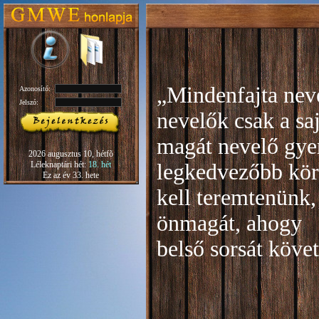
„Mindenfajta neve
Azonosító:
Jelszó:
nevelők csak a sa
magát nevelő gye
2026 augusztus 10, hétfõ
Léleknaptári hét:
18. hét
legkedvezőbb kör
Ez az év 33. hete
kell teremtenünk,
önmagát, ahogy
b
első sorsát köve
Rudo