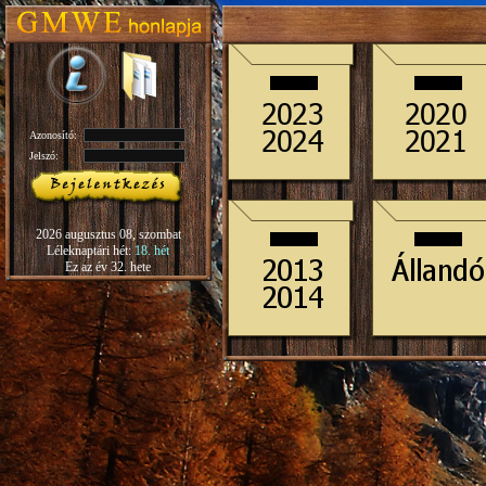
Azonosító:
Jelszó:
2026 augusztus 08, szombat
Léleknaptári hét:
18. hét
Ez az év 32. hete