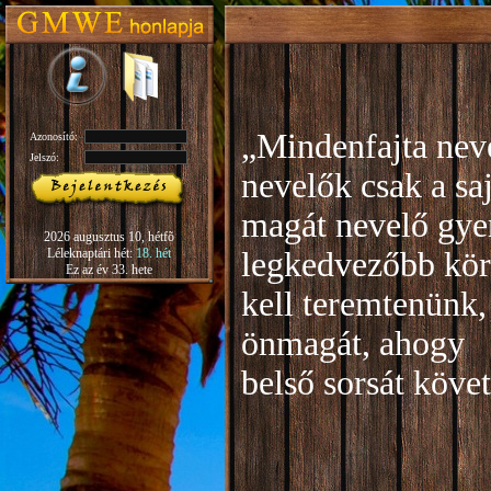
„Mindenfajta neve
Azonosító:
Jelszó:
nevelők csak a sa
magát nevelő gye
2026 augusztus 10, hétfõ
Léleknaptári hét:
18. hét
legkedvezőbb kör
Ez az év 33. hete
kell teremtenünk,
önmagát, ahogy
b
első sorsát köve
Rudo