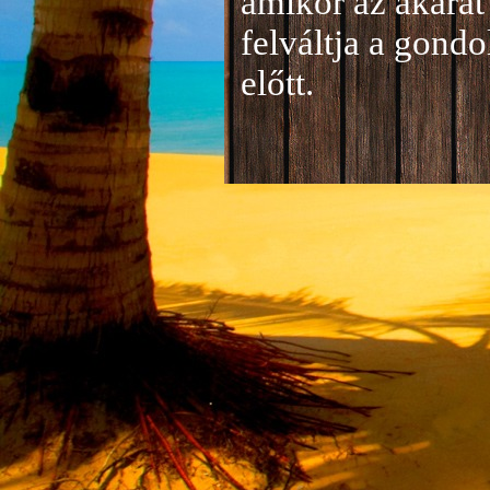
amikor az akarat 
felváltja a gond
előtt.
Jelentkezés a 20
A jelentkezéseke
folyamatosan tud
benyújtása a
je
len
történik mind el