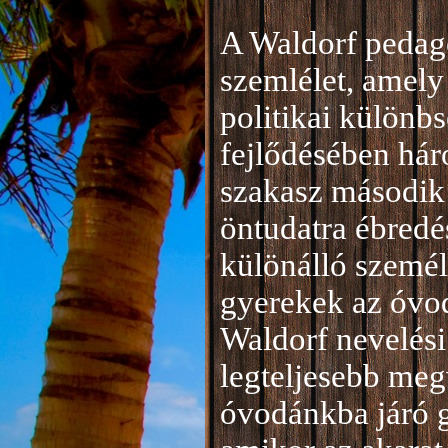
A Waldorf pedag
szemlélet, amely 
politikai különb
fejlődésében hár
szakasz második 
öntudatra ébredé
különálló személ
gyerekek az óvod
Waldorf nevelési
legteljesebb meg
óvodánkba járó 