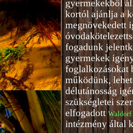
gyermekekből áll
kortól ajánlja a 
megnövekedett i
óvodakötelezetts
fogadunk jelentke
gyermekek igény
foglalkozásokat 
működünk, lehető
délutánosság igé
szükségletei sze
elfogadott
Waldorf
intézmény által 