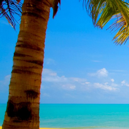
Dr. Göllner Mári
2081 Piliscsaba, B
e-mail: drgmwo
telefonszám: +3
Dr. Göllner Mári
2081 Piliscsaba, B
e-mail: vezetos
telefonszám: +3
adószám: 191757
bankszámlaszám: