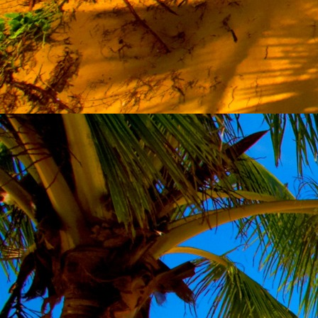
személyesen. El
drgmwo@gmail
személyesen a
20
címen tudjátok 
Kérelmeteket csa
amennyiben
min
ovi bejárata a Ke
nyíló "Kenderesi
Szeretettel várju
Elérhetőségek