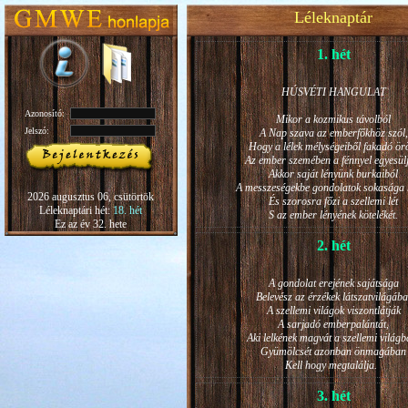
Léleknaptár
1. hét
HÚSVÉTI HANGULAT
Azonosító:
Mikor a kozmikus távolból
Jelszó:
A Nap szava az emberfőkhöz szól,
Hogy a lélek mélységeiből fakadó ö
Az ember szemében a fénnyel egyesül
Akkor saját lényünk burkaiból
A messzeségekbe gondolatok sokasága h
2026 augusztus 06, csütörtök
És szorosra főzi a szellemi lét
Léleknaptári hét:
18. hét
S az ember lényének kötelékét.
Ez az év 32. hete
2. hét
A gondolat erejének sajátsága
Belevész az érzékek látszatvilágába
A szellemi világok viszontlátják
A sarjadó emberpalántát,
Aki lelkének magvát a szellemi világb
Gyümölcsét azonban önmagában
Kell hogy megtalálja.
3. hét