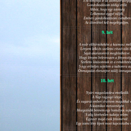
S ez tompítja le az álomszerűségig
Gondolkodásom eddigi erőit.
Ahhoz, hogy egy istenség
Lelkemmel eggyé váljék,
Emberi gondolkodásom csendben
Az álomléttel kell megelégedjen.
9. hét
A nyár előhírnökeként a kozmosz mel
Lényem lelki és szellemi részét tölti 
Saját akaratomról megfeledkezve.
Hogy lényem belevesszen a fényesség
Szellemi látásomnak ez a rendeltetés
S egy erőteljes sejtelem a tudtomra a
Önmagadat elveszejtve találj önmaga
10. hét
Nyári magaslatokra emelkedik
A Nap ragyogó lénye,
És sugarai emberi érzésem magukkal v
A kozmikus messzeségbe.
Mozgolódik bennem egy homályos sejt
S alig kivehetően tudatja velem:
Egyszer majd csak felismered:
Egy isteni lény lépett most kapcsolatba 