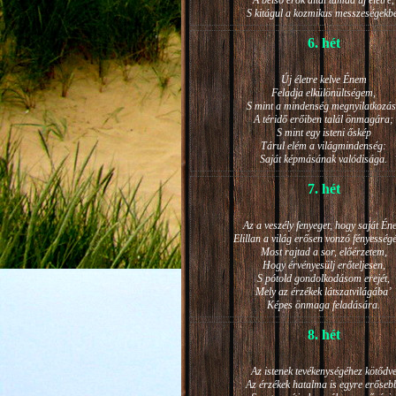
A belső erők által támad új életre,
S kitágul a kozmikus messzeségekb
6. hét
Új életre kelve Énem
Feladja elkülönültségem,
S mint a mindenség megnyilatkozá
A téridő erőiben talál önmagára;
S mint egy isteni őskép
Tárul elém a világmindenség:
Saját képmásának valódisága.
7. hét
Az a veszély fenyeget, hogy saját Én
Elillan a világ erősen vonzó fényesség
Most rajtad a sor, előérzetem,
Hogy érvényesülj erőteljesen,
S pótold gondolkodásom erejét,
Mely az érzékek látszatvilágába’
Képes önmaga feladására.
8. hét
Az istenek tevékenységéhez kötődv
Az érzékek hatalma is egyre erőseb