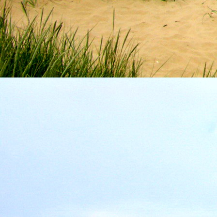
Szellemi alapjaidhoz eljutva ismerd f
Hogy rokonságban állsz a szellemme
14. hét
Átadva magam az érzékek megnyilatkozá
Elveszítettem azt, ami saját lényem haj
S már úgy tűnt, hogy a gondolkodás 
Kábulttá vált Énemet is magával raga
De ébresztőleg hatva rám az érzéki kápr
A kozmikus gondolkodás is egyre közele
15. hét
Mint akit elvarázsoltak, megérzem
A szellem működését a kozmikus fényess
Mely az érzéketlenségbe
Burkolta saját lényem,
Hogy olyan erőt adjon nekem,
Mely önmagától adódni képtelen:
Saját behatárolt Énem.
16. hét
Hogy bensőmben maradjon rejtve a szellem
Megérzésem tőlem most szigorral ezt kí
Hogy isteni adottságaim beérvén