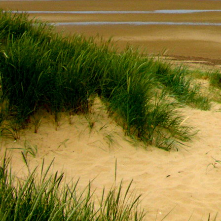
Saját belső erőket lelkemben,
S létrejőve adjon át önmagamnak en
20. hét
Csak most érzem, hogy saját léte
A kozmikus létezéstől eltávolodva
Magára maradna, önmagát kioltva
S ha csak olyan alapokra építene, ami s
Akkor voltaképpen meg kellene ölnie m
21. hét
Érzem, hogy egy külső termékenyítő 
Megerősödve ad át önmagamnak eng
S érzem, hogy a csíra érlelődik,
És a sejtelem fénnyel telítve szövődi
Saját Énem erőihez bennem.
22. hét
A kozmikus messzeségekből fakadó nap
Nagy erővel bennünk él tovább:
A lélek belső fényévé válik,
És szellemi mélységekbe világít,
Hogy hozzon olyan gyümölcsöket,
Melyek a kozmikus Énből idővel