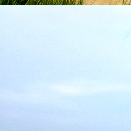
Emberi Énné érlelődnek.
23. hét
Ím, ősziesre fordul
Az érzékek ingerlő törekvése.
A fény megnyilatkozásába
Belevegyül a komor ködök fátyla.
S én a távoli térségben
Az ősz téli álmát nézem.
A nyár teljesen
Átadta önmagát nekem.
24. hét
Önmagát állandóan újrateremtve
A lélek felismeri önmagát,
S a világszellem működik tovább
Az önismeretben újra megelevenedv
S így az Én-érzék akarati gyümölcs
A lélek sötétjéből lesz megteremtve
25. hét
Csak most tagozódhat belém Énem
S ragyogva árasztja belső fényem
A tér s az idő sötétségében.