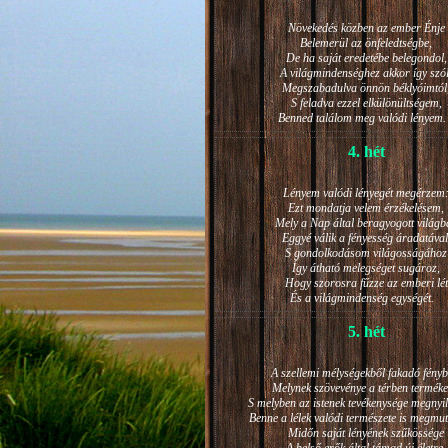
Növekedés közben az ember Énje
Belemerül az önfeledtségbe,
De ha saját eredetébe belegondol,
A világmindenséghez akkor így szól
Megszabadulva önnön béklyóimtól
S feladva ezzel elkülönültségem,
Benned találom meg valódi lénye
4. hét
Lényem valódi lényegét megérzem
Ezt mondatja velem érzékelésem,
Mely a Nap által beragyogott világb
Eggyé válik a fényesség áradatával
S gondolkodásom világosságához
Így átható melegséget sugároz,
Hogy szorosra fűzze az emberi lét
És a világmindenség egységét.
5. hét
A szellemi mélységekből fakadó fényb
Melynek szövevénye a térben terméke
S melyben az istenek tevékenysége megnyil
Benne a lélek valódi természete is megmut
Midőn saját lényének szűkössége