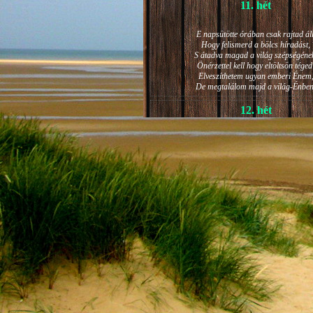
11. hét
E napsütötte órában csak rajtad áll
Hogy felismerd a bölcs híradást,
S átadva magad a világ szépségéne
Önérzettel kell hogy eltöltsön téged
Elveszíthetem ugyan emberi Énem
De megtalálom majd a világ-Énben
12. hét
JÁNOS-NAPI HANGULAT
A világ szépséges ragyogása -
Lelkem mélyéről - arra kényszerít,
Késztessem kozmikus szárnyalásr
Életem isteni képességeit:
Hogy saját lényemet elhagyjam,
S bizakodva keressem önmagam
A kozmikus hő- és fényáradatban.
13. hét
És szárnyalván érzéki magasságokb
Lelkem mélységeiben is fellobban,
S az isteni igazság szava szól
A szellem tüzének világából: