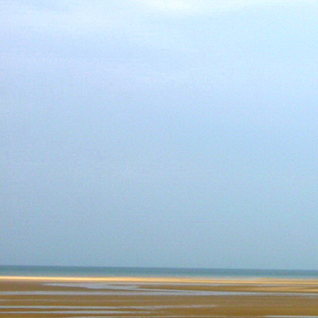
Teremjenek lelkem mélyén
Gyümölcsöt saját Énem számára.
17. hét
Így szól a kozmikus Ige,
Melyet érzékeim kapuin keresztülvi
Vezethettem lelkem mélységeibe:
Kozmikus távlataimmal töltsd be
Szellemed mélységeit, hogy majda
Megtalálhass engem - önmagadban
18. hét
Kitágíthatom-e annyira a lelkem,
Hogy a kozmikus Igével egybekeljen
Melynek csíráját már magába fogad
Úgy sejtem, hogy új erőre kapva
Lelkemet méltóvá kell tennem arra
Hogy önmagát a szellem ruhájává sza
19. hét
Hogy emlékezetemmel titkon megraga
Amit most újonnan magamba fogadt
S további törekvésem célja az legye
Hogy új erőre kapva ébresszen