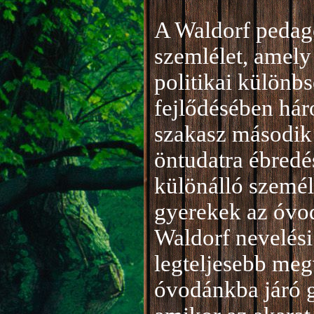
A Waldorf pedag
szemlélet, amely 
politikai különb
fejlődésében hár
szakasz második 
öntudatra ébredé
különálló személ
gyerekek az óvod
Waldorf nevelési
legteljesebb meg
óvodánkba járó 