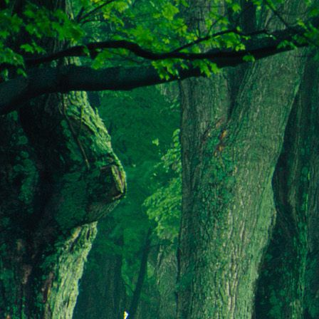
Dr. Göllner Mári
2081 Piliscsaba, B
e-mail: drgmwo
telefonszám: +3
Dr. Göllner Mári
2081 Piliscsaba, B
e-mail: vezetos
telefonszám: +3
adószám: 191757
bankszámlaszám: