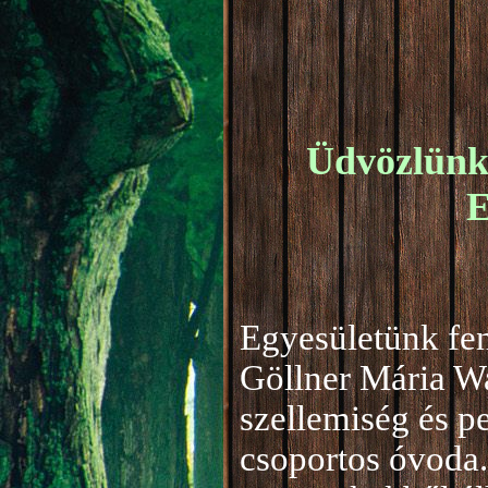
Üdvözlünk 
E
Egyesületünk fen
Göllner Mária W
szellemiség és 
csoportos óvoda.