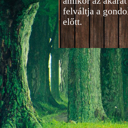
amikor az akarat 
felváltja a gond
előtt.
Jelentkezés a 20
A jelentkezéseke
folyamatosan tud
benyújtása a
je
len
történik mind el