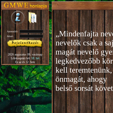
„Mindenfajta neve
Azonosító:
Jelszó:
nevelők csak a sa
magát nevelő gye
2026 augusztus 09, vasárnap
Léleknaptári hét:
18. hét
legkedvezőbb kör
Ez az év 32. hete
kell teremtenünk,
önmagát, ahogy
b
első sorsát köve
Rudo