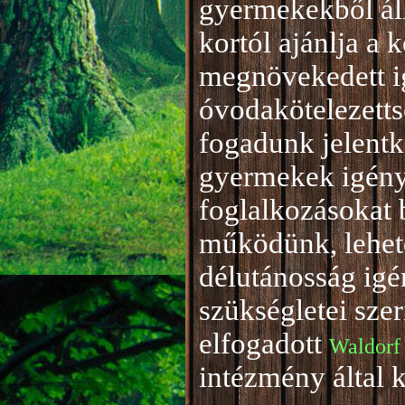
gyermekekből áll
kortól ajánlja a 
megnövekedett i
óvodakötelezetts
fogadunk jelentke
gyermekek igény
foglalkozásokat 
működünk, lehető
délutánosság igé
szükségletei sze
elfogadott
Waldorf
intézmény által 