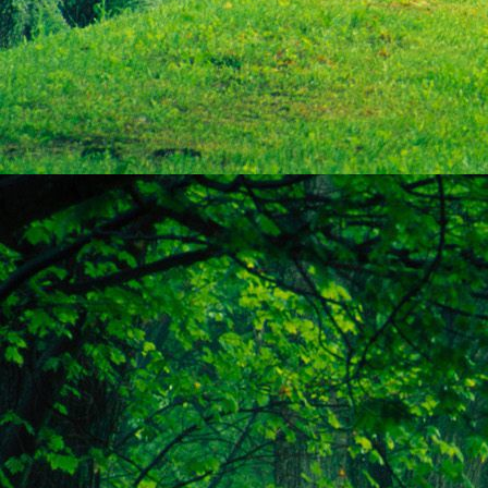
személyesen. El
drgmwo@gmail
személyesen a
20
címen tudjátok 
Kérelmeteket csa
amennyiben
min
ovi bejárata a Ke
nyíló "Kenderesi
Szeretettel várju
Elérhetőségek