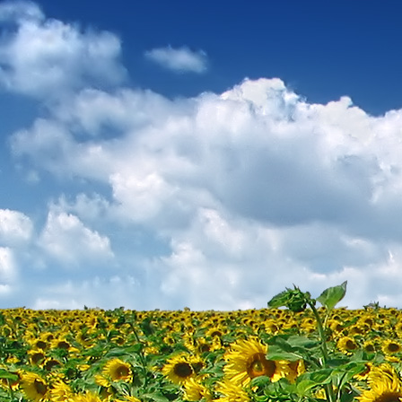
Dr. Göllner Mári
2081 Piliscsaba, B
e-mail: drgmwo
telefonszám: +3
Dr. Göllner Mári
2081 Piliscsaba, B
e-mail: vezetos
telefonszám: +3
adószám: 191757
bankszámlaszám: