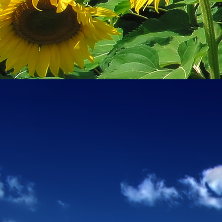
személyesen. El
drgmwo@gmail
személyesen a
20
címen tudjátok 
Kérelmeteket csa
amennyiben
min
ovi bejárata a Ke
nyíló "Kenderesi
Szeretettel várju
Elérhetőségek