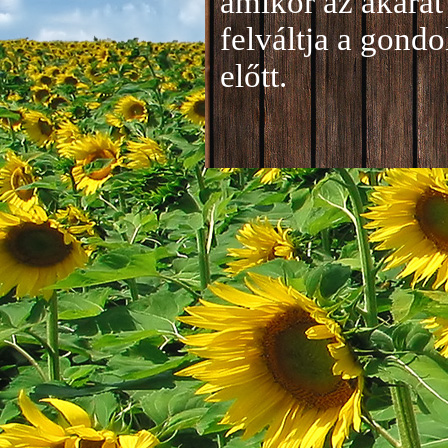
amikor az akarat 
felváltja a gond
előtt.
Jelentkezés a 20
A jelentkezéseke
folyamatosan tud
benyújtása a
je
len
történik mind el