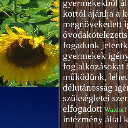
gyermekekből áll
kortól ajánlja a 
megnövekedett i
óvodakötelezetts
fogadunk jelentke
gyermekek igény
foglalkozásokat 
működünk, lehető
délutánosság igé
szükségletei sze
elfogadott
Waldorf
intézmény által 