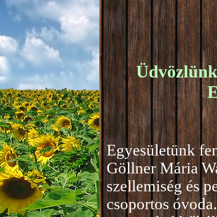
Üdvözlünk 
E
Egyesületünk fen
Göllner Mária W
szellemiség és 
csoportos óvoda.