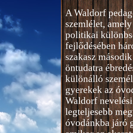
A Waldorf pedag
szemlélet, amely 
politikai különb
fejlődésében hár
szakasz második 
öntudatra ébredé
különálló személ
gyerekek az óvod
Waldorf nevelési
legteljesebb meg
óvodánkba járó 