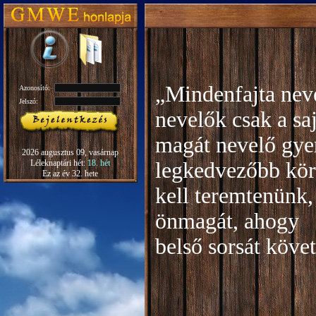
„Mindenfajta neve
Azonosító:
Jelszó:
nevelők csak a sa
magát nevelő gye
2026 augusztus 09, vasárnap
Léleknaptári hét:
18. hét
legkedvezőbb kör
Ez az év 32. hete
kell teremtenünk,
önmagát, ahogy
b
első sorsát köve
Rudo