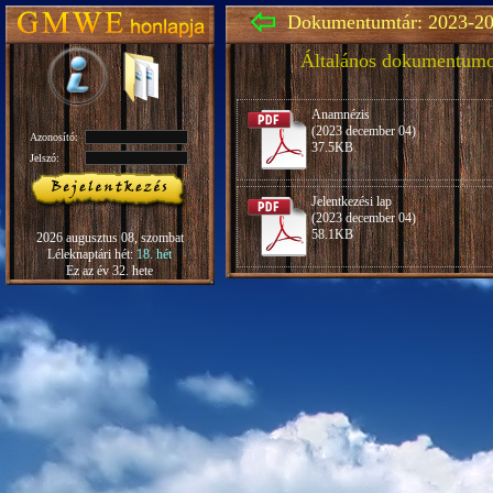
Dokumentumtár: 2023-20
Általános dokumentum
Anamnézis
(2023 december 04)
Azonosító:
37.5KB
Jelszó:
Jelentkezési lap
(2023 december 04)
58.1KB
2026 augusztus 08, szombat
Léleknaptári hét:
18. hét
Ez az év 32. hete