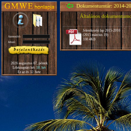
Dokumentumtár: 2014-20
Általános dokumentum
Jelentkezési lap 2015-2016
(2015 március 19)
Azonosító:
330.4KB
Jelszó:
2026 augusztus 07, péntek
Léleknaptári hét:
18. hét
Ez az év 32. hete