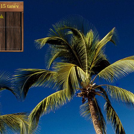
15 tanév
ok