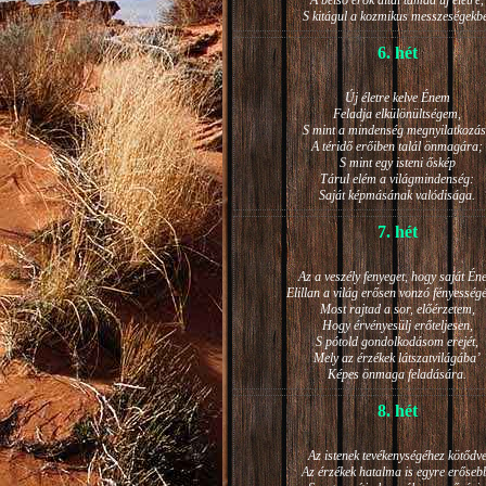
A belső erők által támad új életre,
S kitágul a kozmikus messzeségekb
6. hét
Új életre kelve Énem
Feladja elkülönültségem,
S mint a mindenség megnyilatkozá
A téridő erőiben talál önmagára;
S mint egy isteni őskép
Tárul elém a világmindenség:
Saját képmásának valódisága.
7. hét
Az a veszély fenyeget, hogy saját Én
Elillan a világ erősen vonzó fényesség
Most rajtad a sor, előérzetem,
Hogy érvényesülj erőteljesen,
S pótold gondolkodásom erejét,
Mely az érzékek látszatvilágába’
Képes önmaga feladására.
8. hét
Az istenek tevékenységéhez kötődv
Az érzékek hatalma is egyre erőseb