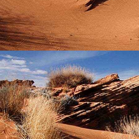
Szellemi alapjaidhoz eljutva ismerd f
Hogy rokonságban állsz a szellemme
14. hét
Átadva magam az érzékek megnyilatkozá
Elveszítettem azt, ami saját lényem haj
S már úgy tűnt, hogy a gondolkodás 
Kábulttá vált Énemet is magával raga
De ébresztőleg hatva rám az érzéki kápr
A kozmikus gondolkodás is egyre közele
15. hét
Mint akit elvarázsoltak, megérzem
A szellem működését a kozmikus fényess
Mely az érzéketlenségbe
Burkolta saját lényem,
Hogy olyan erőt adjon nekem,
Mely önmagától adódni képtelen:
Saját behatárolt Énem.
16. hét
Hogy bensőmben maradjon rejtve a szellem
Megérzésem tőlem most szigorral ezt kí
Hogy isteni adottságaim beérvén