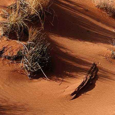
Teremjenek lelkem mélyén
Gyümölcsöt saját Énem számára.
17. hét
Így szól a kozmikus Ige,
Melyet érzékeim kapuin keresztülvi
Vezethettem lelkem mélységeibe:
Kozmikus távlataimmal töltsd be
Szellemed mélységeit, hogy majda
Megtalálhass engem - önmagadban
18. hét
Kitágíthatom-e annyira a lelkem,
Hogy a kozmikus Igével egybekeljen
Melynek csíráját már magába fogad
Úgy sejtem, hogy új erőre kapva
Lelkemet méltóvá kell tennem arra
Hogy önmagát a szellem ruhájává sza
19. hét
Hogy emlékezetemmel titkon megraga
Amit most újonnan magamba fogadt
S további törekvésem célja az legye
Hogy új erőre kapva ébresszen