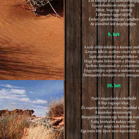
S ez tompítja le az álomszerűségig
Gondolkodásom eddigi erőit.
Ahhoz, hogy egy istenség
Lelkemmel eggyé váljék,
Emberi gondolkodásom csendben
Az álomléttel kell megelégedjen.
9. hét
A nyár előhírnökeként a kozmosz mel
Lényem lelki és szellemi részét tölti 
Saját akaratomról megfeledkezve.
Hogy lényem belevesszen a fényesség
Szellemi látásomnak ez a rendeltetés
S egy erőteljes sejtelem a tudtomra a
Önmagadat elveszejtve találj önmaga
10. hét
Nyári magaslatokra emelkedik
A Nap ragyogó lénye,
És sugarai emberi érzésem magukkal v
A kozmikus messzeségbe.
Mozgolódik bennem egy homályos sejt
S alig kivehetően tudatja velem:
Egyszer majd csak felismered:
Egy isteni lény lépett most kapcsolatba 