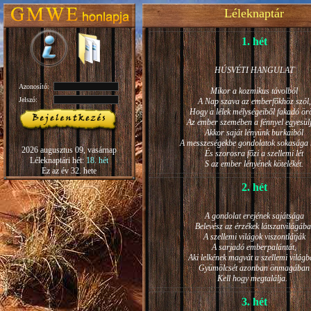
Léleknaptár
1. hét
HÚSVÉTI HANGULAT
Azonosító:
Mikor a kozmikus távolból
Jelszó:
A Nap szava az emberfőkhöz szól,
Hogy a lélek mélységeiből fakadó ö
Az ember szemében a fénnyel egyesül
Akkor saját lényünk burkaiból
A messzeségekbe gondolatok sokasága h
2026 augusztus 09, vasárnap
És szorosra főzi a szellemi lét
Léleknaptári hét:
18. hét
S az ember lényének kötelékét.
Ez az év 32. hete
2. hét
A gondolat erejének sajátsága
Belevész az érzékek látszatvilágába
A szellemi világok viszontlátják
A sarjadó emberpalántát,
Aki lelkének magvát a szellemi világb
Gyümölcsét azonban önmagában
Kell hogy megtalálja.
3. hét