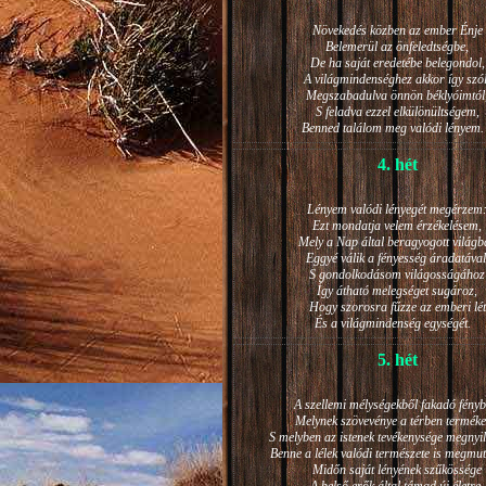
Növekedés közben az ember Énje
Belemerül az önfeledtségbe,
De ha saját eredetébe belegondol,
A világmindenséghez akkor így szól
Megszabadulva önnön béklyóimtól
S feladva ezzel elkülönültségem,
Benned találom meg valódi lénye
4. hét
Lényem valódi lényegét megérzem
Ezt mondatja velem érzékelésem,
Mely a Nap által beragyogott világb
Eggyé válik a fényesség áradatával
S gondolkodásom világosságához
Így átható melegséget sugároz,
Hogy szorosra fűzze az emberi lét
És a világmindenség egységét.
5. hét
A szellemi mélységekből fakadó fényb
Melynek szövevénye a térben terméke
S melyben az istenek tevékenysége megnyil
Benne a lélek valódi természete is megmut
Midőn saját lényének szűkössége