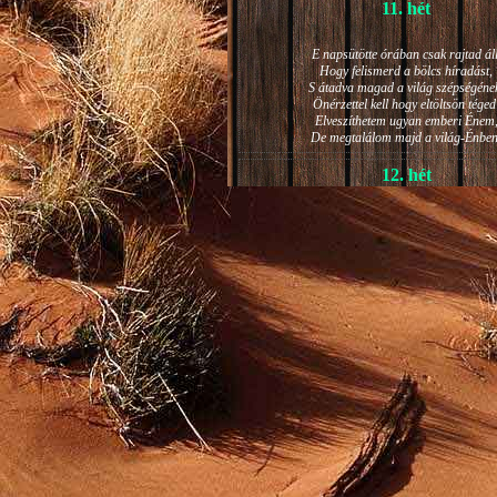
11. hét
E napsütötte órában csak rajtad áll
Hogy felismerd a bölcs híradást,
S átadva magad a világ szépségéne
Önérzettel kell hogy eltöltsön téged
Elveszíthetem ugyan emberi Énem
De megtalálom majd a világ-Énben
12. hét
JÁNOS-NAPI HANGULAT
A világ szépséges ragyogása -
Lelkem mélyéről - arra kényszerít,
Késztessem kozmikus szárnyalásr
Életem isteni képességeit:
Hogy saját lényemet elhagyjam,
S bizakodva keressem önmagam
A kozmikus hő- és fényáradatban.
13. hét
És szárnyalván érzéki magasságokb
Lelkem mélységeiben is fellobban,
S az isteni igazság szava szól
A szellem tüzének világából: