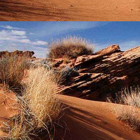
Saját belső erőket lelkemben,
S létrejőve adjon át önmagamnak en
20. hét
Csak most érzem, hogy saját léte
A kozmikus létezéstől eltávolodva
Magára maradna, önmagát kioltva
S ha csak olyan alapokra építene, ami s
Akkor voltaképpen meg kellene ölnie m
21. hét
Érzem, hogy egy külső termékenyítő 
Megerősödve ad át önmagamnak eng
S érzem, hogy a csíra érlelődik,
És a sejtelem fénnyel telítve szövődi
Saját Énem erőihez bennem.
22. hét
A kozmikus messzeségekből fakadó nap
Nagy erővel bennünk él tovább:
A lélek belső fényévé válik,
És szellemi mélységekbe világít,
Hogy hozzon olyan gyümölcsöket,
Melyek a kozmikus Énből idővel