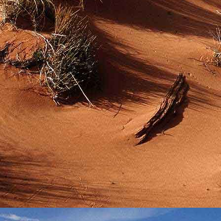
Emberi Énné érlelődnek.
23. hét
Ím, ősziesre fordul
Az érzékek ingerlő törekvése.
A fény megnyilatkozásába
Belevegyül a komor ködök fátyla.
S én a távoli térségben
Az ősz téli álmát nézem.
A nyár teljesen
Átadta önmagát nekem.
24. hét
Önmagát állandóan újrateremtve
A lélek felismeri önmagát,
S a világszellem működik tovább
Az önismeretben újra megelevenedv
S így az Én-érzék akarati gyümölcs
A lélek sötétjéből lesz megteremtve
25. hét
Csak most tagozódhat belém Énem
S ragyogva árasztja belső fényem
A tér s az idő sötétségében.